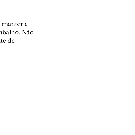
 manter a 
abalho. Não 
te de 