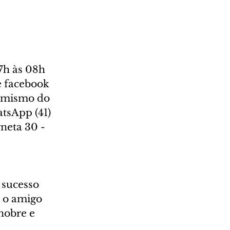
h às 08h  
e facebook 
timismo do 
tsApp (41) 
neta 30 - 
 sucesso 
É o amigo 
nobre e 