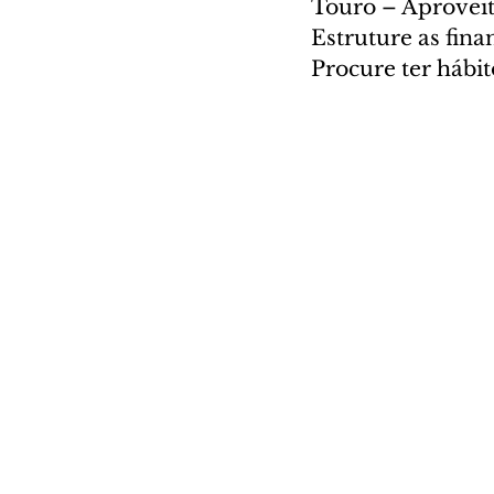
Touro – Aproveit
Estruture as fina
Procure ter hábi