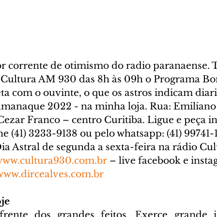
or corrente de otimismo do radio paranaense. T
 Cultura AM 930 das 8h às 09h o Programa Bo
eta com o ouvinte, o que os astros indicam dia
Almanaque 2022 - na minha loja. Rua: Emiliano
 Cezar Franco – centro Curitiba. Ligue e peça 
ne (41) 3233-9138 ou pelo whatsapp: (41) 99741-
 Astral de segunda a sexta-feira na rádio Cu
www.cultura930.com.br
 – live facebook e inst
www.dircealves.com.br
je
rente dos grandes feitos. Exerce grande in