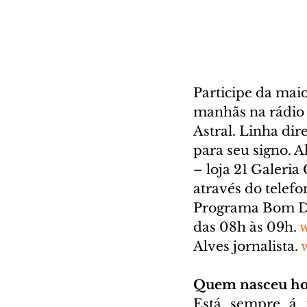
Participe da mai
manhãs na rádio
Astral. Linha dir
para seu signo. 
– loja 21 Galeria
através do telefo
Programa Bom Dia
das 08h às 09h. 
Alves jornalista. 
Quem nasceu ho
Está sempre á f