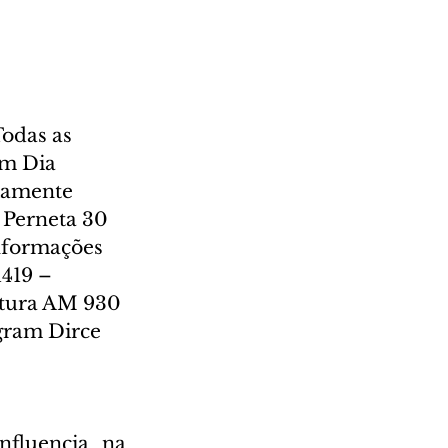
odas as 
m Dia 
riamente 
 Perneta 30 
informações 
1419 – 
ltura AM 930 
agram Dirce 
fluencia na 