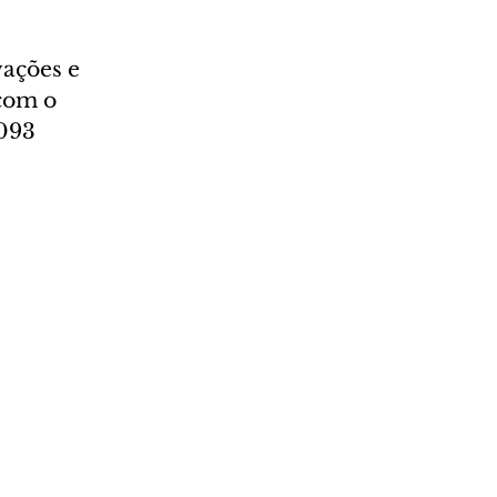
ações e 
com o 
4093