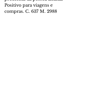
Positivo para viagens e 
compras. C. 637 M. 2988
Aquário – 
Fase que só deve 
aproveitar para ir em frente no 