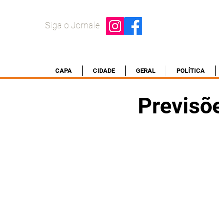
Siga o Jornale
CAPA
CIDADE
GERAL
POLÍTICA
Previsõ