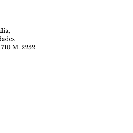
lia, 
dades 
. 710 M. 2252