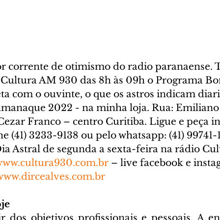
or corrente de otimismo do radio paranaense. T
 Cultura AM 930 das 8h às 09h o Programa Bo
eta com o ouvinte, o que os astros indicam dia
Almanaque 2022 - na minha loja. Rua: Emiliano
 Cezar Franco – centro Curitiba. Ligue e peça 
ne (41) 3233-9138 ou pelo whatsapp: (41) 99741-
 Astral de segunda a sexta-feira na rádio Cu
www.cultura930.com.br
 – live facebook e inst
www.dircealves.com.br
je
r dos objetivos profissionais e pessoais. A ene