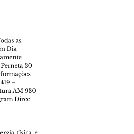
odas as 
m Dia 
riamente 
 Perneta 30 
informações 
1419 – 
ltura AM 930 
agram Dirce 
rgia física e 