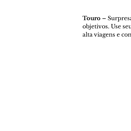
Touro – 
Surpresa
objetivos. Use se
alta viagens e c