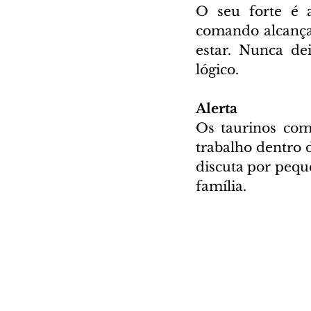
O seu forte é a
comando alcançar
estar. Nunca de
lógico.
Alerta
Os taurinos com
trabalho dentro d
discuta por pequ
família.