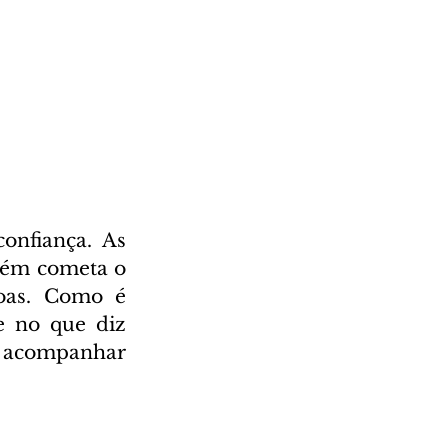
nfiança. As 
uém cometa o 
oas. Como é 
e no que diz 
e acompanhar 