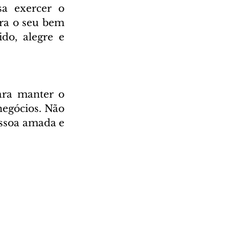
a exercer o 
ra o seu bem 
o, alegre e 
ra manter o 
negócios. Não 
ssoa amada e 