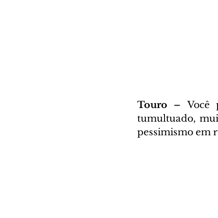
Touro – 
Você 
tumultuado, muit
pessimismo em re