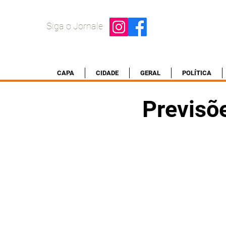
Siga o Jornale
CAPA
CIDADE
GERAL
POLÍTICA
Previsõ