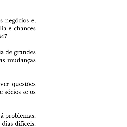
 negócios e, 
a e chances 
847
a de grandes 
mas mudanças 
ver questões 
 sócios se os 
rá problemas. 
ias difíceis. 