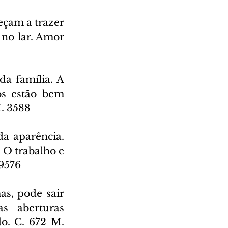
eçam a trazer 
no lar. Amor 
a família. A 
os estão bem 
. 3588
a aparência. 
O trabalho e 
 9576
s, pode sair 
 aberturas 
o. C. 672 M. 