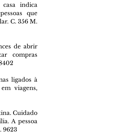
casa indica 
pessoas que 
r. C. 356 M. 
ces de abrir 
zar compras 
 8402
as ligados à 
em viagens, 
tina. Cuidado 
a. A pessoa 
. 9623