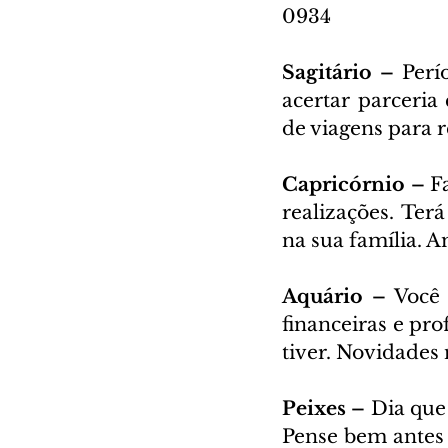
0934
Sagitário – 
Perí
acertar parceri
de viagens para 
Capricórnio – 
F
realizações. Ter
na sua família. 
Aquário – 
Você 
financeiras e pro
tiver. Novidades
Peixes – 
Dia que 
Pense bem antes d