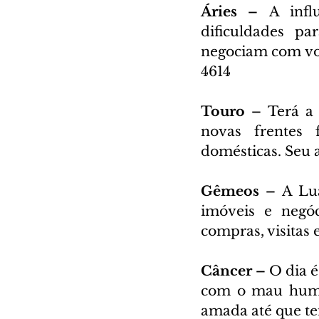
Áries – 
A infl
dificuldades pa
negociam com voc
4614
Touro – 
Terá a 
novas frentes f
domésticas. Seu 
Gêmeos – 
A Lu
imóveis e negóc
compras, visitas
Câncer – 
O dia é
com o mau humor
amada até que te