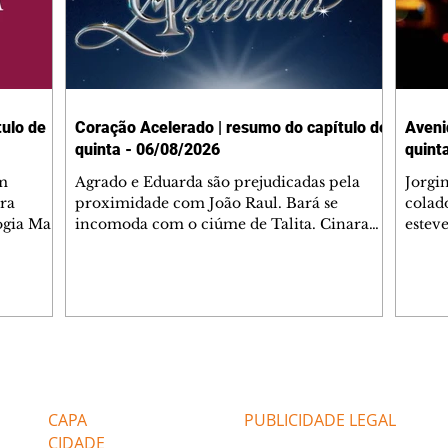
ulo de
Coração Acelerado | resumo do capítulo de
Aveni
quinta - 06/08/2026
quint
m
Agrado e Eduarda são prejudicadas pela
Jorgi
ra
proximidade com João Raul. Bará se
colad
ogia Mau
incomoda com o ciúme de Talita. Cinara
estev
e Rafael
desabafa com Ronei e decide passar uns
infor
dias na casa de Palhares. Agrado pede para
e pro
 casal.
ter uma conversa com Eduarda. Janete
Iran 
 de
confronta Zilá, que garante à irmã que não
Monal
o marido
conhece Verônica. Ronei reconhece uma
Dióge
 seu
possível bolsa de Zilá entre os pertences de
olhei
l
Verônica, e liga para Cinara. Agrado pensa
Verôn
Editorias
Editais Certificados
ntar no
em desfazer sua dupla com Eduarda para
praia
 o
ajudar João Raul sem prejudicar a amiga.
Suele
CAPA
PUBLICIDADE LEGAL
fugir 
CIDADE