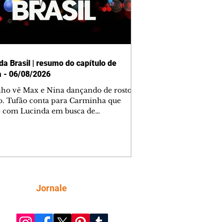
da Brasil | resumo do capítulo de
a - 06/08/2026
nho vê Max e Nina dançando de rosto
o. Tufão conta para Carminha que
e com Lucinda em busca de
mações sobre Rita. Nina despista Max
cura Jorginho, mas não o encontra.
se muda para a casa de Jorginho.
isa pensa em reconquistar Silas.
nes diz a Roni e Leandro que o
ro Tavinho Nunes assistirá ao jogo.
ica e Noêmia perseguem Cadinho na
Siga
Jornale
 deserta. Dolores sugere que Roni peça
n em casamento. Cadinho consegue
da praia