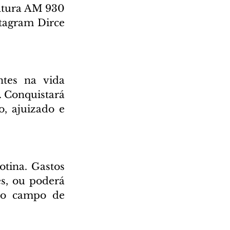
ltura AM 930 
tagram Dirce 
tes na vida 
 Conquistará 
, ajuizado e 
tina. Gastos 
s, ou poderá 
no campo de 