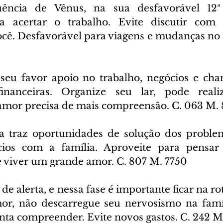
uência de Vênus, na sua desfavorável 12ª 
ra acertar o trabalho. Evite discutir com 
ê. Desfavorável para viagens e mudanças no la
seu favor apoio no trabalho, negócios e chan
inanceiras. Organize seu lar, pode reali
amor precisa de mais compreensão. C. 063 M.
a traz oportunidades de solução dos problem
ios com a família. Aproveite para pensar 
 e viver um grande amor. C. 807 M. 7750
 de alerta, e nessa fase é importante ficar na ro
, não descarregue seu nervosismo na famíli
nta compreender. Evite novos gastos. C. 242 M