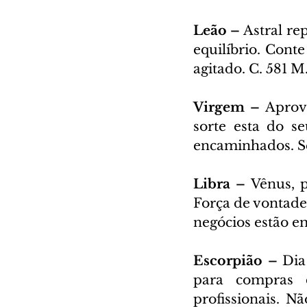
Leão – 
Astral re
equilíbrio. Conte
agitado. C. 581 M
Virgem – 
Aprove
sorte esta do se
encaminhados. Se
Libra – 
Vênus, p
Força de vontade
negócios estão em
Escorpião – 
Dia
para compras d
profissionais. N