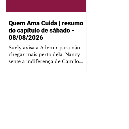
Quem Ama Cuida | resumo
do capítulo de sábado -
08/08/2026
Suely avisa a Ademir para não
chegar mais perto dela. Nancy
sente a indiferença de Camilo.
Tiago diz a Ingrid que ela não
tem competência para presidir a
joalheria. André conta a Pedro
que a associação de advogados
expulsou Ademir. Laurentino
contrata Adriana para servir no
restaurante. Adriana vê Pedro e
Bruna no restaurante. Bruna
provoca Adriana. Dora pede