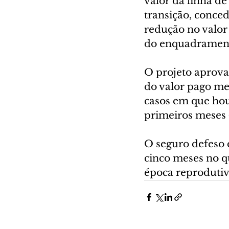
valor da linha d
transição, conced
redução no valor 
do enquadramento
O projeto aprov
do valor pago me
casos em que hou
primeiros meses 
O seguro defeso é
cinco meses no qu
época reprodutiv