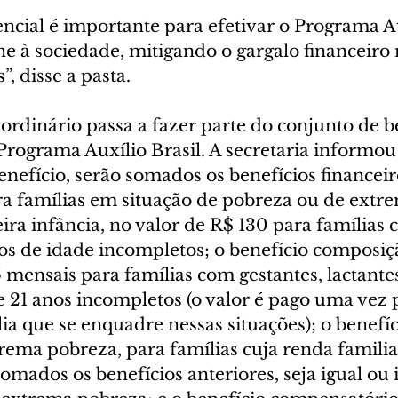
ncial é importante para efetivar o Programa Aux
 à sociedade, mitigando o gargalo financeiro r
, disse a pasta.
ordinário passa a fazer parte do conjunto de b
ograma Auxílio Brasil. A secretaria informou 
benefício, serão somados os benefícios financeir
ara famílias em situação de pobreza ou de extr
ira infância, no valor de R$ 130 para famílias 
os de idade incompletos; o benefício composiçã
 mensais para famílias com gestantes, lactante
e 21 anos incompletos (o valor é pago uma vez 
a que se enquadre nessas situações); o benefíc
ema pobreza, para famílias cuja renda familiar
ados os benefícios anteriores, seja igual ou i