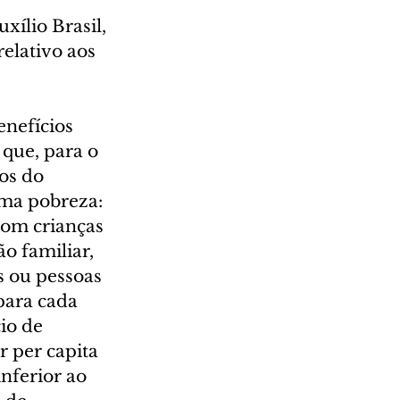
ílio Brasil, 
elativo aos 
enefícios 
que, para o 
os do 
ema pobreza: 
com crianças 
o familiar, 
s ou pessoas 
para cada 
io de 
 per capita 
nferior ao 