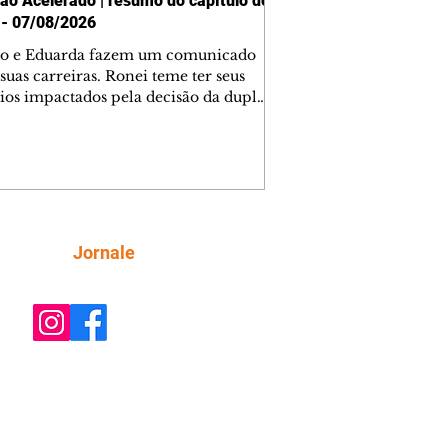
ão Acelerado | resumo do capítulo de
 - 07/08/2026
o e Eduarda fazem um comunicado
suas carreiras. Ronei teme ter seus
ios impactados pela decisão da dupla.
e decide prestar queixa contra
ica. Gael descobre que Naiane passou
ações sigilosas para Talita. Ronei
ra Verônica novamente e descobre
la deixou Bom Retorno. Gael se
ciona com Naiane. Valéria anuncia
e mudará de país, e Eduarda se
Siga
Jornale
upa com Sol. Palhares desconfia de
a em relação a Zilá. Ronei e Cinara
nfia