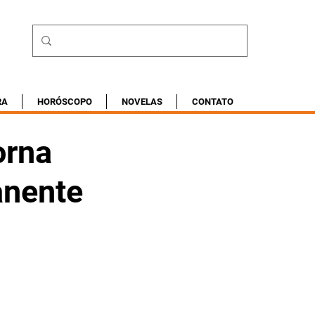
RA
HORÓSCOPO
NOVELAS
CONTATO
orna
anente