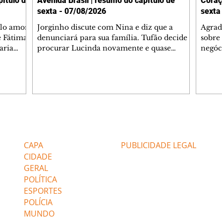
ítulo de
Avenida Brasil | resumo do capítulo de
Coraç
sexta - 07/08/2026
sexta
elo amor
Jorginho discute com Nina e diz que a
Agrad
e Fátima
denunciará para sua família. Tufão decide
sobre 
aria
procurar Lucinda novamente e quase
negóc
u
encontra Nina no lixão. Débora se
Janet
do,
preocupa com Jorginho. Monalisa pede que
Verôn
esteve
Olenka não a deixe sozinha. Tufão
inform
 Alika o
encontra Jorginho e o leva para casa. Max é
procu
. Chinua
hostil com Carminha. Diógenes se irrita
que e
quando Tavinho diz que não negociará o
decep
 Pascoal
passe de Roni por causa de sua sexualidade.
que s
Editorias
Editais Certificados
re que
Janaína admite para Jorginho que Lúcio e
preoc
r aos
Max estavam envolvidos na tentativa de
Cinar
CAPA
PUBLICIDADE LEGAL
assalto à
desco
CIDADE
GERAL
POLÍTICA
ESPORTES
POLÍCIA
MUNDO