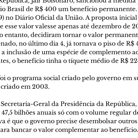
República, Jair Bolsonaro, sancionou a medida 
lio Brasil de R$ 400 um benefício permanente. 
9) no Diário Oficial da União. A proposta inicia
ue esse valor valesse apenas até dezembro de 2
 entanto, decidiram tornar o valor permanente
ado, no último dia 4, já tornava o piso de R$ 
a inclusão de uma espécie de complemento ao 
ntes, o benefício tinha o tíquete médio de R$ 22
foi o programa social criado pelo governo em s
 criado em 2003. 
Secretaria-Geral da Presidência da República,
 47,5 bilhões anuais só com o volume regular d
iva é que o governo precise desembolsar outros
para bancar o valor complementar ao benefício