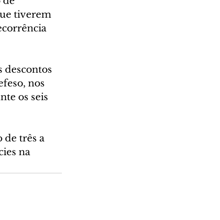
 de 
que tiverem 
ecorrência 
 descontos 
feso, nos 
te os seis 
de três a 
ies na 