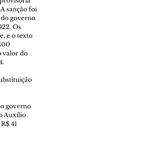
provisória 
A sanção foi 
l do governo 
022. Os 
, e o texto 
400 
valor do 
4.
ubstituição 
 o governo 
o Auxílio 
 R$ 41 
.