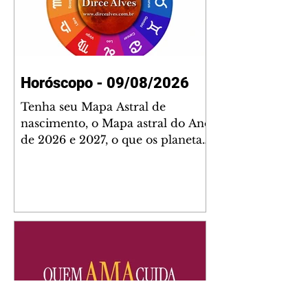
Horóscopo - 09/08/2026
Tenha seu Mapa Astral de
nascimento, o Mapa astral do Ano
de 2026 e 2027, o que os planetas
indicam para o seu: Trabalho,
Amor, Dinheiro, Saúde e Família.
Estudo com 35 páginas. Adquira
já através da nossa loja virtual ou
na loja física: rua Emiliano
Perneta 30 – loja 21 – galeria
Cezar Franco – centro –
Curitiba. Você pode pedir
também através do nosso
Whatsapp e receber seu livro