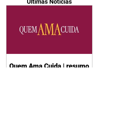
Últimas Notícias
Quem Ama Cuida | resumo
do capítulo de sábado -
08/08/2026
Suely avisa a Ademir para não
chegar mais perto dela. Nancy
sente a indiferença de Camilo.
Tiago diz a Ingrid que ela não
tem competência para presidir a
joalheria. André conta a Pedro
que a associação de advogados