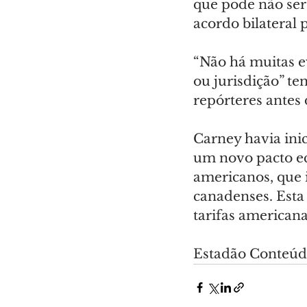
que pode não ser
acordo bilateral p
“Não há muitas e
ou jurisdição” te
repórteres antes 
Carney havia ini
um novo pacto ec
americanos, que i
canadenses. Esta 
tarifas american
Estadão Conteú