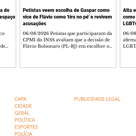
ta do
Petistas veem escolha de Gaspar como
Alta 
 espaço
vice de Flávio como 'tiro no pé' e revivem
como 
acusações
LGBTs
co
06/08/2026 Petistas que participaram da
06/08
CPMI do INSS avaliam que a decisão de
afirma
 de
Flávio Bolsonaro (PL-RJ) em escolher o
LGBT+
esta
deputado federal Alfredo Gaspar (PL-AL)
manei
 amplo
como seu candidato à vice-presidente da
Estad
Reaberto
República foi um "tiro no pé" e sinaliza o
0%. En
por
isolamento que a campanha enfrenta.
desse
Gaspar foi o relator dessa comissão e teve o
assim
incentivo
relatório, que colocava no rol de indiciados
aprox
Editorias
Editais Certificados
esso da
Lulinha, filho do presidente Luiz Inácio
públi
Lula da Silva, rejeitado. Petistas também
relat
CAPA
PUBLICIDADE LEGAL
feito Ed
deverão apontar arsenal de acus
traba
CIDADE
recru
GERAL
POLÍTICA
ESPORTES
POLÍCIA