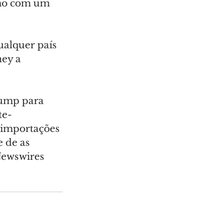
smo com um 
ualquer país 
ey a 
rump para 
te-
s importações 
 de as 
Newswires