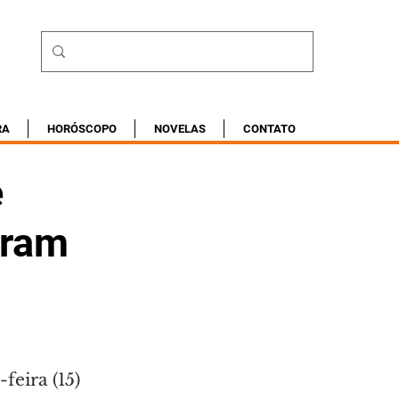
RA
HORÓSCOPO
NOVELAS
CONTATO
e
eram
eira (15) 