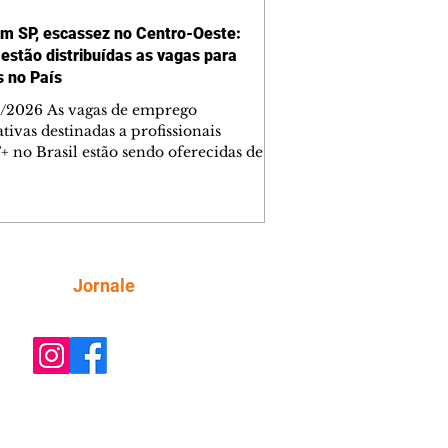
em SP, escassez no Centro-Oeste:
estão distribuídas as vagas para
 no País
/2026 As vagas de emprego
tivas destinadas a profissionais
 no Brasil estão sendo oferecidas de
ra desigual no País, com cinco
os tendo média de ofertas abaixo de
tre as localidades nas quais a abertura
s postos aparece em destaque, ainda
 o índice é pouco expressivo: são
imadamente duas vagas para esse
Siga
Jornale
co a cada 100 abertas. Os dados são do
ório "O placar da Diversidade no
lho", lançado pela plataforma de
tam