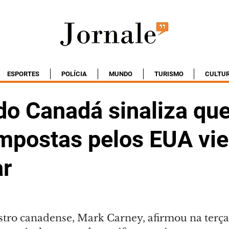
ESPORTES
POLÍCIA
MUNDO
TURISMO
CULTU
do Canadá sinaliza qu
 impostas pelos EUA vi
ar
tro canadense, Mark Carney, afirmou na terça-f