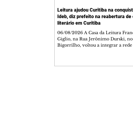
Leitura ajudou Curitiba na conquis
Ideb, diz prefeito na reabertura de
literário em Curitiba
06/08/2026 A Casa da Leitura Fran
Giglio, na Rua Jerônimo Durski, no
Bigorrilho, voltou a integrar a rede
bibliotecas de bairros de Curitiba n
quinta-feira (6/8), após passar por
processo de restauro e ampliação. 
depois de mais de 15 anos fechado 
problemas estruturais, o local é um
importante reforço na política de 
Contato comercial
à leitura da cidade, ampliando o ac
mmjornale@gmail.com
população aos livros e às atividades
Telefone: (41) 99978-9956
literárias. Ao entregar a obra, o pre
Redação
E-mail:
redacaojornale@gmail.com