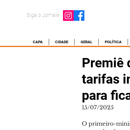
Siga o Jornale
CAPA
CIDADE
GERAL
POLÍTICA
Premiê 
tarifas
para fic
15/07/2025
O primeiro-minis