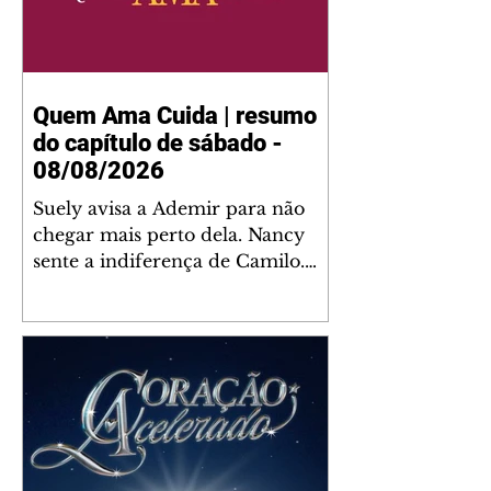
Quem Ama Cuida | resumo
do capítulo de sábado -
08/08/2026
Suely avisa a Ademir para não
chegar mais perto dela. Nancy
sente a indiferença de Camilo.
Tiago diz a Ingrid que ela não
tem competência para presidir a
joalheria. André conta a Pedro
que a associação de advogados
expulsou Ademir. Laurentino
contrata Adriana para servir no
restaurante. Adriana vê Pedro e
Bruna no restaurante. Bruna