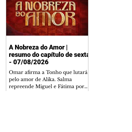
A Nobreza do Amor |
resumo do capítulo de sexta
- 07/08/2026
Omar afirma a Tonho que lutará
pelo amor de Alika. Salma
repreende Miguel e Fátima por
terem sido rudes com Omar.
Maria Helena aconselha Manoel
sobre seu namoro com Ana
Maria. Pressionado, Bakari revela
a Jendal que Chinua esteve em
terras inimigas. Omar pede que