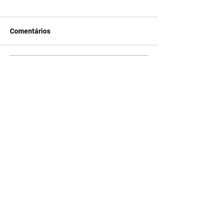
Comentários
Escreva um comentário
Últimas Notícias
A Desalmada | resumo do