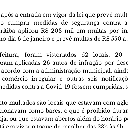
ós a entrada em vigor da lei que prevê multa
o cumprir medidas de segurança contra a 
ritiba aplicou R$ 203 mil em multas por infr
o dia 6 de janeiro e prevê multas de R$ 550 a 
eitura, foram vistoriados 52 locais. 20 
foram aplicadas 26 autos de infração por de
 acordo com a administração municipal, aind
 comércio irregular e outras seis notificaç
edidas contra a Covid-19 fossem cumpridas, 
nto multados são locais que estavam com agl
cionavam como bares, o que é proibido durant
nja, ou que estavam abertos além do horário p
tá em vigor o toque de recolher das 23h às 5h.