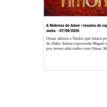
A Nobreza do Amor | resumo do cap
sexta - 07/08/2026
Omar afirma a Tonho que lutará p
de Alika. Salma repreende Miguel 
por terem sido rudes com Omar. M
Helena aconselha Manoel sobre se
namoro com Ana Maria. Pressiona
Bakari revela a Jendal que Chinua 
em terras inimigas. Omar pede que
acompanhe até a agência bancária
alerta Dumi, Akin e Ladisa sobre as
desconfianças de Jendal, que sonda
Contato comercial
sobre seu conselheiro. Chinua suge
mmjornale@gmail.com
Kênia reveja sua decisão de se junta
Telefone: (41) 99978-9956
rebel
Redação