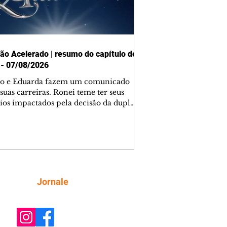
ão Acelerado | resumo do capítulo de
 - 07/08/2026
o e Eduarda fazem um comunicado
suas carreiras. Ronei teme ter seus
ios impactados pela decisão da dupla.
e decide prestar queixa contra
ica. Gael descobre que Naiane passou
ações sigilosas para Talita. Ronei
ra Verônica novamente e descobre
la deixou Bom Retorno. Gael se
ciona com Naiane. Valéria anuncia
e mudará de país, e Eduarda se
Siga
Jornale
upa com Sol. Palhares desconfia de
a em relação a Zilá. Ronei e Cinara
nfia