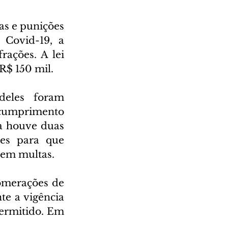
s e punições 
Covid-19, a 
ações. A lei 
R$ 150 mil.
deles foram 
scumprimento 
a houve duas 
ões para que 
sem multas.
omerações de 
e a vigência 
ermitido. Em 