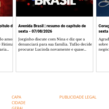
ítulo de
Avenida Brasil | resumo do capítulo de
Coraç
sexta - 07/08/2026
sexta
elo amor
Jorginho discute com Nina e diz que a
Agrad
e Fátima
denunciará para sua família. Tufão decide
sobre 
aria
procurar Lucinda novamente e quase
negóc
u
encontra Nina no lixão. Débora se
Janet
do,
preocupa com Jorginho. Monalisa pede que
Verôn
esteve
Olenka não a deixe sozinha. Tufão
inform
 Alika o
encontra Jorginho e o leva para casa. Max é
procu
. Chinua
hostil com Carminha. Diógenes se irrita
que e
quando Tavinho diz que não negociará o
decep
 Pascoal
passe de Roni por causa de sua sexualidade.
que s
Editorias
Editais Certificados
re que
Janaína admite para Jorginho que Lúcio e
preoc
r aos
Max estavam envolvidos na tentativa de
Cinar
CAPA
PUBLICIDADE LEGAL
assalto à
desco
CIDADE
GERAL