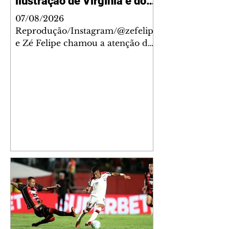
ilustração de Virgínia e dos
filhos
07/08/2026
Reprodução/Instagram/@zefelip
e Zé Felipe chamou a atenção dos
seguidores ao revelar um detalhe
especial de sua nova aeronave. O
cantor compartilhou nesta
quinta-feira, 6, registros do
jatinho recém-adquirido e
mostrou que decidiu personalizar
o espaço com uma ilustração que
reúne Virginia Fonseca e os três
filhos que eles tiveram juntos:
Maria Alice, Maria Flor e José
Leonardo. Na imagem, aparecem
os apelidos dos integrantes da
família, entre eles "Papai",
"Mamãe",