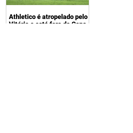
Athletico é atropelado pelo
Vitória e está fora da Copa
do Brasil
06/08/2026 Furacão não segurou
a vantagem, foi goleado por 4x0
Divulgação O Athletico encerrou
sua campanha na Copa do Brasil
nesta quinta-feira (6), em uma
noite infeliz em Salvador (BA). O
time paranaense foi superado por
4×0 pelo Vitória, no Barradão, e
viu derreter a vantagem de dois
gols que levou da Arena da
Baixada. A equipe baiana marcou
dois gols em cada tempo. Renê e
Erick balançaram a rede no