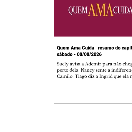
Quem Ama Cuida | resumo do capít
sábado - 08/08/2026
Suely avisa a Ademir para não che
perto dela. Nancy sente a indiferen
Camilo. Tiago diz a Ingrid que ela
competência para presidir a joalher
André conta a Pedro que a associaç
advogados expulsou Ademir. Laure
contrata Adriana para servir no
restaurante. Adriana vê Pedro e Br
restaurante. Bruna provoca Adrian
pede ajuda a André para marcar u
Contato comercial
encontro com Suely. Adriana diz a 
mmjornale@gmail.com
que está feliz trabalhando no resta