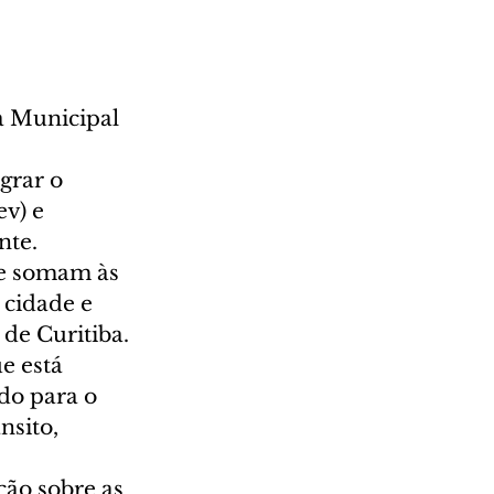
a Municipal 
 
grar o 
v) e 
nte.
se somam às 
 cidade e 
de Curitiba. 
e está 
do para o 
nsito, 
ção sobre as 