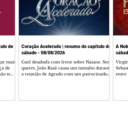
ulo de
Coração Acelerado | resumo do capítulo de
A Nob
sábado - 08/08/2026
sábad
gar mais
Gael desabafa com Irene sobre Naiane. Sem
Virgí
ça de
querer, João Raul causa um tumulto durante
Sebas
 não tem
a reunião de Agrado com um patrocinador.
entre
ia.
Zilá orienta Osmar a seguir Cinara, que
que B
ão de
percebe a movimentação e alerta Ronei.
nega 
ntino
Palhares confronta Cinara sobre a
Tonho
aproximação com Ronei. Eduarda pensa
a fam
una no
em pedir a Valéria para ficar com Sol. Gael
com O
a. Dora
decide terminar com Naiane. João Raul
e é d
m
inventa para Agrado que não está
comen
Editorias
Editais Certificados
Lyris
conseguindo conviver com seu sucesso, e
tungs
urante de
termina o relacionamento dos dois.
Dióge