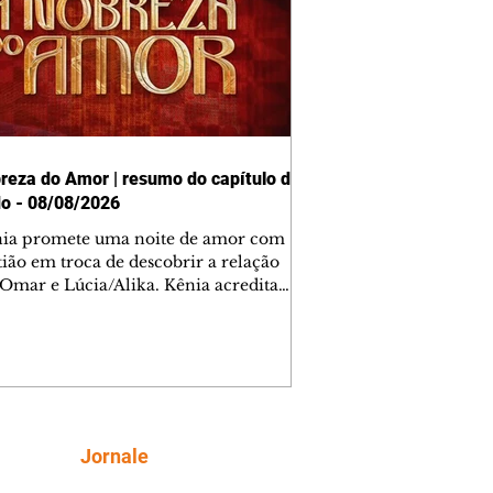
reza do Amor | resumo do capítulo de
o - 08/08/2026
nia promete uma noite de amor com
tião em troca de descobrir a relação
 Omar e Lúcia/Alika. Kênia acredita
inta esteja mesmo ao lado de Jendal, e
o convite para jantar com os dois.
 desabafa com Casemiro e conta que
ília de Lúcia/Alika tem uma dívida
mar. Ana Maria vai à casa de Manoel
estratada por Fortunato. José e Omar
tam sobre a possível jazida de
Siga
Jornale
tênio na região. Virgínia provoca
nes na frente de Marta. Binta s