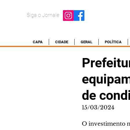
Siga o Jornale
CAPA
CIDADE
GERAL
POLÍTICA
Prefeit
equipam
de cond
15/03/2024
O investimento n