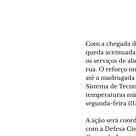
Com a chegada de
queda acentuada d
os serviços de a
rua. O reforço n
até a madrugada d
Sistema de Tecno
temperaturas mí
segunda-feira (11/
A ação será coor
com a Defesa Civi