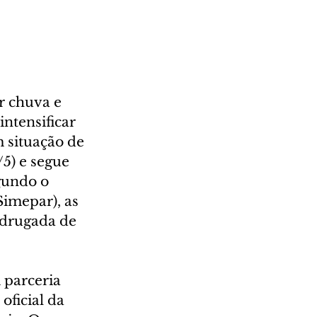
r chuva e 
ntensificar 
 situação de 
5) e segue 
gundo o 
imepar), as 
drugada de 
 parceria 
oficial da 