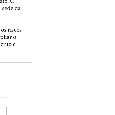
io. O 
 sede da 
os riscos 
pliar o 
ento e 