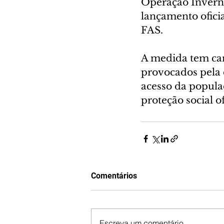
Operação Invern
lançamento oficia
FAS.
A medida tem car
provocados pela e
acesso da popula
proteção social o
Comentários
Escreva um comentário