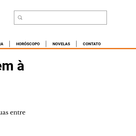
RA
HORÓSCOPO
NOVELAS
CONTATO
em à
as entre 