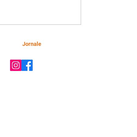
rem obstáculos para a livre circulação
destres, essas estruturas podem causar
rar acidentes de trânsito — e os
ietários dos imóveis podem ser
sabilizados. O alerta é do Instituto de
isa e Planejamento de Ponta Grossa
), que está intensificando a
Siga
Jornale
ização sobre as calçadas, o que inclui
 barreiras. Um ca