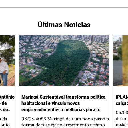
Últimas Notícias
Antônio
Maringá Sustentável transforma política
IPLAN
o de
habitacional e vincula novos
calça
s do
empreendimentos a melhorias para a
06/08
cidade
delimi
a da
06/08/2026 Maringá deu um novo passo na
insta
tônio
forma de planejar o crescimento urbano