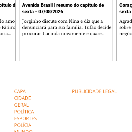
ítulo de
Avenida Brasil | resumo do capítulo de
Coraç
sexta - 07/08/2026
sexta
elo amor
Jorginho discute com Nina e diz que a
Agrad
e Fátima
denunciará para sua família. Tufão decide
sobre 
aria
procurar Lucinda novamente e quase
negóc
u
encontra Nina no lixão. Débora se
Janet
do,
preocupa com Jorginho. Monalisa pede que
Verôn
esteve
Olenka não a deixe sozinha. Tufão
inform
 Alika o
encontra Jorginho e o leva para casa. Max é
procu
. Chinua
hostil com Carminha. Diógenes se irrita
que e
quando Tavinho diz que não negociará o
decep
 Pascoal
passe de Roni por causa de sua sexualidade.
que s
Editorias
Editais Certificados
re que
Janaína admite para Jorginho que Lúcio e
preoc
r aos
Max estavam envolvidos na tentativa de
Cinar
CAPA
PUBLICIDADE LEGAL
assalto à
desco
CIDADE
GERAL
POLÍTICA
ESPORTES
POLÍCIA