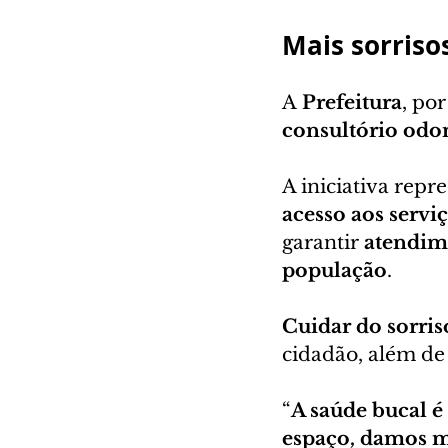
Mais sorriso
A 
Prefeitura
, po
consultório odo
A iniciativa repr
acesso aos servi
garantir 
atendime
população
.
Cuidar do sorris
cidadão, além de
“
A saúde bucal é
espaço, damos m