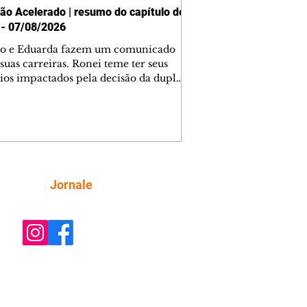
ão Acelerado | resumo do capítulo de
 - 07/08/2026
o e Eduarda fazem um comunicado
suas carreiras. Ronei teme ter seus
ios impactados pela decisão da dupla.
e decide prestar queixa contra
ica. Gael descobre que Naiane passou
ações sigilosas para Talita. Ronei
ra Verônica novamente e descobre
la deixou Bom Retorno. Gael se
ciona com Naiane. Valéria anuncia
e mudará de país, e Eduarda se
Siga
Jornale
upa com Sol. Palhares desconfia de
a em relação a Zilá. Ronei e Cinara
nfia