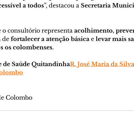
essível a todos
”, destacou a 
Secretaria Munici
e o consultório representa 
acolhimento, preve
 de 
fortalecer a atenção básica
 e 
levar mais sa
os os colombenses
.
 de Saúde Quitandinha
R. José Maria da Silv
Colombo
 de Colombo