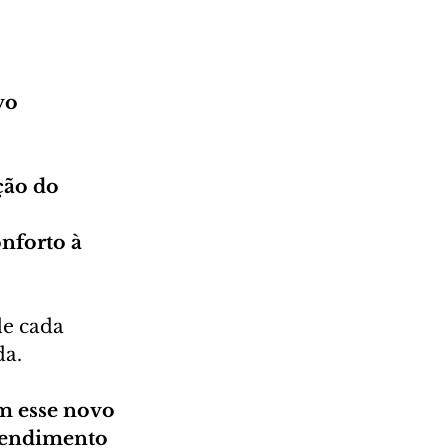
vo 
ão do 
nforto à 
de cada 
da.
m esse novo 
tendimento 