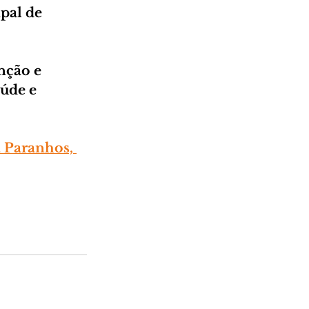
pal de 
nção e 
úde e 
a Paranhos, 