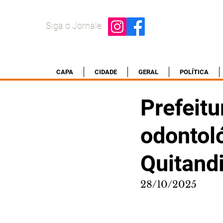
Siga o Jornale
CAPA
CIDADE
GERAL
POLÍTICA
Prefeitu
odontol
Quitand
28/10/2025