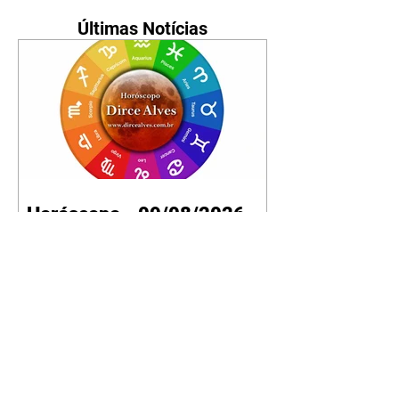
Últimas Notícias
Horóscopo - 09/08/2026
Tenha seu Mapa Astral de
nascimento, o Mapa astral do Ano
de 2026 e 2027, o que os planetas
indicam para o seu: Trabalho,
Amor, Dinheiro, Saúde e Família.
Estudo com 35 páginas. Adquira
já através da nossa loja virtual ou
na loja física: rua Emiliano