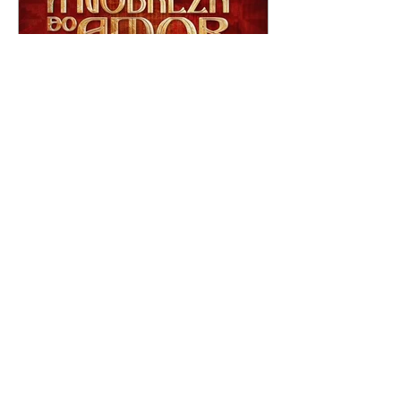
A Nobreza do Amor |
resumo do capítulo de sexta
- 07/08/2026
Omar afirma a Tonho que lutará
pelo amor de Alika. Salma
repreende Miguel e Fátima por
terem sido rudes com Omar.
Maria Helena aconselha Manoel
sobre seu namoro com Ana
Maria. Pressionado, Bakari revela
a Jendal que Chinua esteve em
terras inimigas. Omar pede que
Alika o acompanhe até a agência