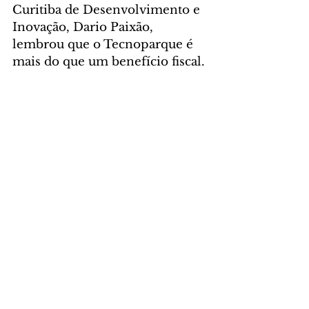
Curitiba de Desenvolvimento e 
Inovação, Dario Paixão, 
lembrou que o Tecnoparque é 
mais do que um benefício fiscal.
“O programa funciona como 
uma grande rede de negócios 
que conecta e potencializa o 
desenvolvimento de empresas 
de tecnologia e inovação. Essas 
empresas fazem parte do Vale 
do Pinhão e contribuem 
diretamente para o 
fortalecimento da economia 
criativa e inteligente da cidade”, 
enfatizou.