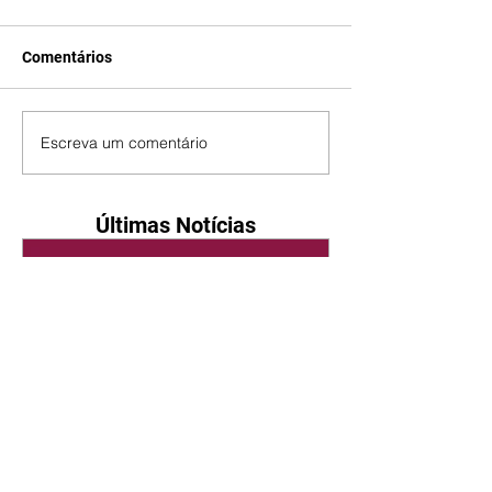
Comentários
Escreva um comentário
Últimas Notícias
Quem Ama Cuida | resumo
do capítulo de sábado -