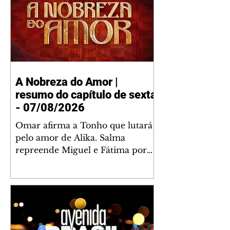
A Nobreza do Amor |
resumo do capítulo de sexta
- 07/08/2026
Omar afirma a Tonho que lutará
pelo amor de Alika. Salma
repreende Miguel e Fátima por
terem sido rudes com Omar.
Maria Helena aconselha Manoel
sobre seu namoro com Ana
Maria. Pressionado, Bakari revela
a Jendal que Chinua esteve em
terras inimigas. Omar pede que