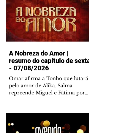
A Nobreza do Amor |
resumo do capítulo de sexta
- 07/08/2026
Omar afirma a Tonho que lutará
pelo amor de Alika. Salma
repreende Miguel e Fátima por
terem sido rudes com Omar.
Maria Helena aconselha Manoel
sobre seu namoro com Ana
Maria. Pressionado, Bakari revela
a Jendal que Chinua esteve em