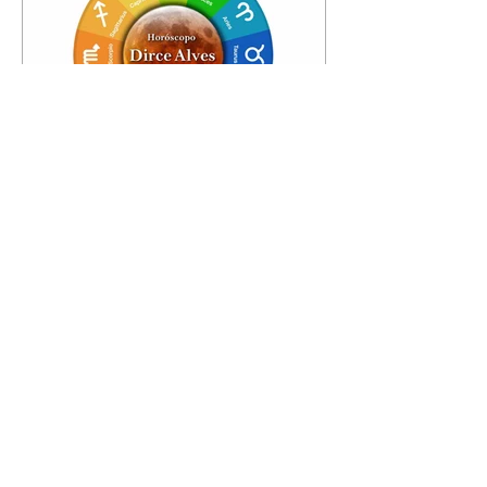
Horóscopo - 09/08/2026
Tenha seu Mapa Astral de
nascimento, o Mapa astral do Ano
de 2026 e 2027, o que os planetas
indicam para o seu: Trabalho,
Amor, Dinheiro, Saúde e Família.
Estudo com 35 páginas. Adquira
já através da nossa loja virtual ou
na loja física: rua Emiliano
Perneta 30 – loja 21 – galeria
Cezar Franco – centro –
Curitiba. Você pode pedir