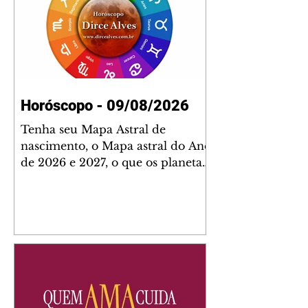
Horóscopo - 09/08/2026
Tenha seu Mapa Astral de
nascimento, o Mapa astral do Ano
de 2026 e 2027, o que os planetas
indicam para o seu: Trabalho,
Amor, Dinheiro, Saúde e Família.
Estudo com 35 páginas. Adquira
já através da nossa loja virtual ou
na loja física: rua Emiliano
Perneta 30 – loja 21 – galeria
Cezar Franco – centro –
Curitiba. Você pode pedir