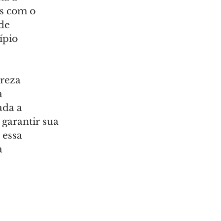
s com o 
de 
ípio 
reza 
 
ada a 
garantir sua 
essa 
a 