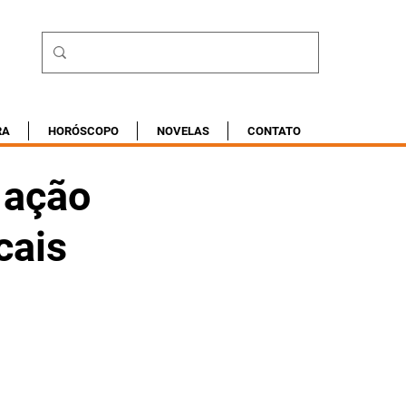
RA
HORÓSCOPO
NOVELAS
CONTATO
 ação
cais