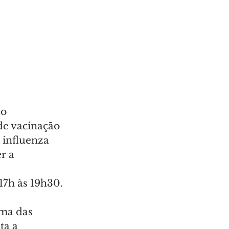
o 
de vacinação 
 influenza 
r a 
17h às 19h30.
ma das 
ta a 