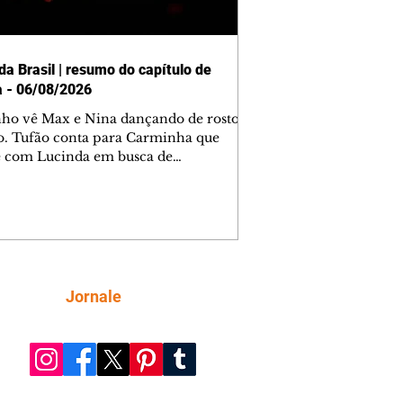
da Brasil | resumo do capítulo de
a - 06/08/2026
nho vê Max e Nina dançando de rosto
o. Tufão conta para Carminha que
e com Lucinda em busca de
mações sobre Rita. Nina despista Max
cura Jorginho, mas não o encontra.
se muda para a casa de Jorginho.
isa pensa em reconquistar Silas.
nes diz a Roni e Leandro que o
ro Tavinho Nunes assistirá ao jogo.
ica e Noêmia perseguem Cadinho na
Siga
Jornale
 deserta. Dolores sugere que Roni peça
n em casamento. Cadinho consegue
da praia