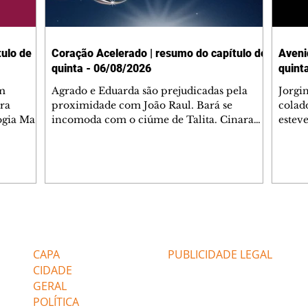
ulo de
Coração Acelerado | resumo do capítulo de
Aveni
quinta - 06/08/2026
quint
m
Agrado e Eduarda são prejudicadas pela
Jorgi
ra
proximidade com João Raul. Bará se
colad
ogia Mau
incomoda com o ciúme de Talita. Cinara
estev
e Rafael
desabafa com Ronei e decide passar uns
infor
dias na casa de Palhares. Agrado pede para
e pro
 casal.
ter uma conversa com Eduarda. Janete
Iran 
 de
confronta Zilá, que garante à irmã que não
Monal
o marido
conhece Verônica. Ronei reconhece uma
Dióge
 seu
possível bolsa de Zilá entre os pertences de
olhei
l
Verônica, e liga para Cinara. Agrado pensa
Verôn
Editorias
Editais Certificados
ntar no
em desfazer sua dupla com Eduarda para
praia
 o
ajudar João Raul sem prejudicar a amiga.
Suele
CAPA
PUBLICIDADE LEGAL
fugir 
CIDADE
GERAL
POLÍTICA