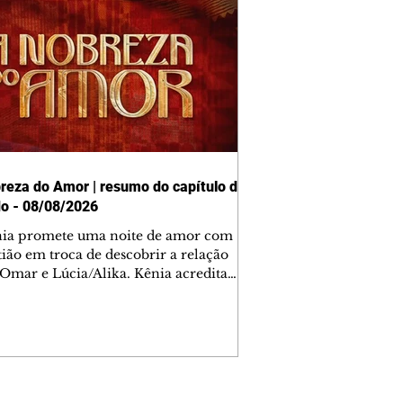
reza do Amor | resumo do capítulo de
o - 08/08/2026
nia promete uma noite de amor com
tião em troca de descobrir a relação
 Omar e Lúcia/Alika. Kênia acredita
inta esteja mesmo ao lado de Jendal, e
o convite para jantar com os dois.
 desabafa com Casemiro e conta que
ília de Lúcia/Alika tem uma dívida
mar. Ana Maria vai à casa de Manoel
estratada por Fortunato. José e Omar