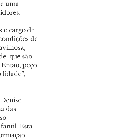
de uma 
vidores.
 o cargo de 
condições de 
vilhosa, 
de, que são 
. Então, peço 
lidade”, 
 Denise 
a das 
so 
antil. Esta 
formação 