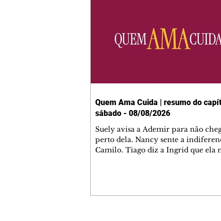
Quem Ama Cuida | resumo do capít
sábado - 08/08/2026
Suely avisa a Ademir para não che
perto dela. Nancy sente a indiferen
Camilo. Tiago diz a Ingrid que ela
competência para presidir a joalher
André conta a Pedro que a associaç
advogados expulsou Ademir. Laure
contrata Adriana para servir no
restaurante. Adriana vê Pedro e Br
restaurante. Bruna provoca Adrian