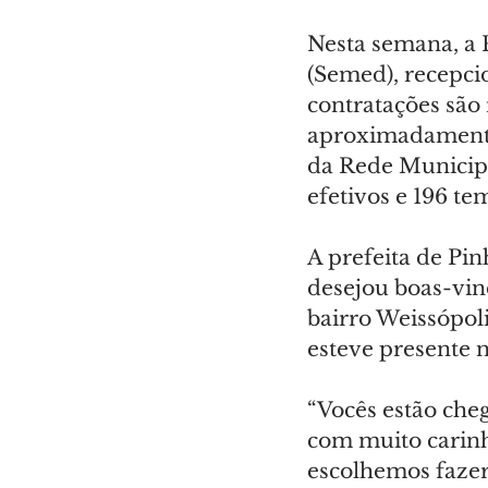
Nesta semana, a 
(Semed), recepci
contratações são
aproximadamente 
da Rede Municipa
efetivos e 196 te
A prefeita de Pin
desejou boas-vin
bairro Weissópoli
esteve presente n
“Vocês estão che
com muito carinh
escolhemos fazer