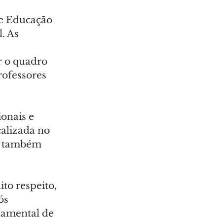
de Educação 
. As 
 
r o quadro 
ofessores 
onais e 
alizada no 
a, também 
o respeito, 
ós 
damental de 