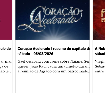
ulo de
Coração Acelerado | resumo do capítulo de
A Nob
sábado - 08/08/2026
sábad
gar mais
Gael desabafa com Irene sobre Naiane. Sem
Virgí
ça de
querer, João Raul causa um tumulto durante
Sebas
 não tem
a reunião de Agrado com um patrocinador.
entre
ia.
Zilá orienta Osmar a seguir Cinara, que
que B
ão de
percebe a movimentação e alerta Ronei.
nega 
ntino
Palhares confronta Cinara sobre a
Tonho
aproximação com Ronei. Eduarda pensa
a fam
una no
em pedir a Valéria para ficar com Sol. Gael
com O
a. Dora
decide terminar com Naiane. João Raul
e é d