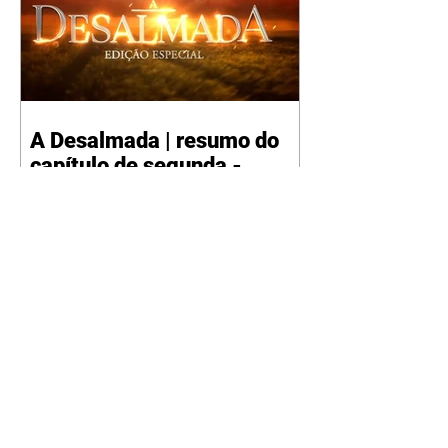
A Desalmada | resumo do
capítulo de segunda -
10/08/2026
Rafael diz a David que o melhor
será não procurar mais a
Fernanda e se casar com Isabela.
Júlia diz a Otávio que sua esposa
desconfia que ele tem uma
amante. Diante do túmulo de
Santiago, Fernanda diz que quer
justiça para ele mas, ao mesmo
tempo, se apaixonou por Rafael.
Martina critica David por ainda