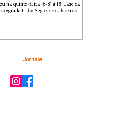
ou na quinta-feira (6/8) a 16ª Fase da
Integrada Cabo Seguro nos bairros
 Velho, Parolin, Cajuru e Boqueirão.
 estabelecimentos que comercializam
ais reciclados foram fiscalizados
te a operação. Em um deles, na Vila
s (Prado Velho), as equipes
traram cinco calhas e partes do
iário de um ponto de ônibus furtados.
Siga
Jornale
o do local foi preso em flagrante pela
a Municipal por receptação e encam