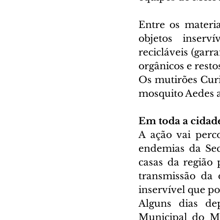
Entre os materia
objetos inserví
recicláveis (garra
orgânicos e resto
Os mutirões Curi
mosquito Aedes a
Em toda a cidad
A ação vai perco
endemias da Sec
casas da região 
transmissão da 
inservível que p
Alguns dias de
Municipal do Me