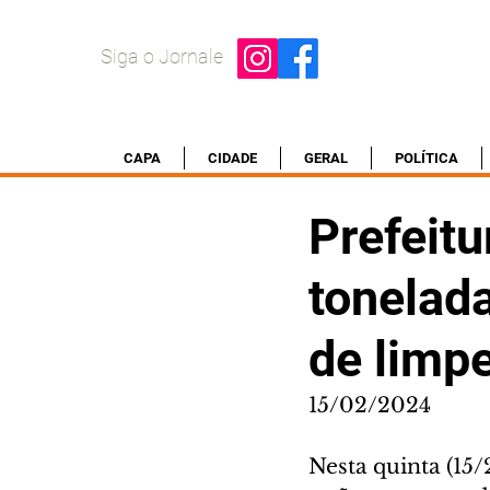
Siga o Jornale
CAPA
CIDADE
GERAL
POLÍTICA
Prefeitu
tonelad
de limp
15/02/2024
Nesta quinta (15/