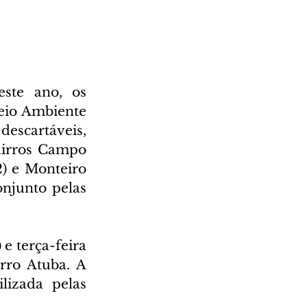
ste ano, os 
io Ambiente 
escartáveis, 
airros Campo 
2) e Monteiro 
njunto pelas 
e terça-feira 
rro Atuba. A 
izada pelas 