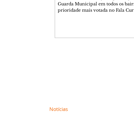
Guarda Municipal em todos os bairr
prioridade mais votada no Fala Cur
Regional Matriz, durante a reunião
presencial do programa na noite de
quinta-feira (6/8), no Mercado Mun
de Curitiba. A vencedora teve 296 v
Mas a grande protagonista da noite 
Praça 29 de Março, nas Mercês, co
prioridades eleitas, que somaram 78
Contato comercial
Além da revitalização do espaço, a
mmjornale@gmail.com
comunidade pediu a intensificação 
Telefone: (41) 99978-9956
Redação
E-mail:
redacaojornale@gmail.com
Site de
Notícias
de Curitiba / Paraná