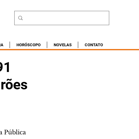
RA
HORÓSCOPO
NOVELAS
CONTATO
91
irões
a Pública 