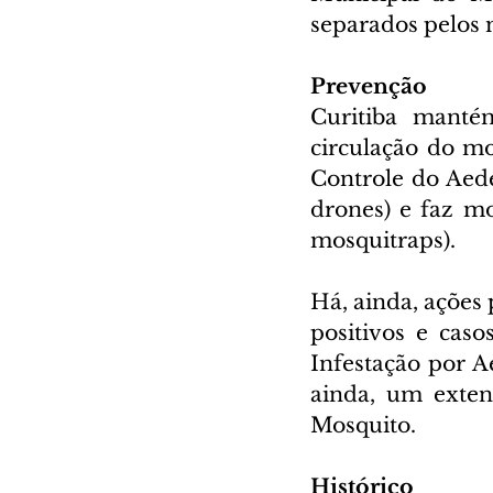
separados pelos 
Prevenção
Curitiba mantém
circulação do mo
Controle do Aede
drones) e faz m
mosquitraps).
Há, ainda, ações
positivos e cas
Infestação por Ae
ainda, um exten
Mosquito.
Histórico