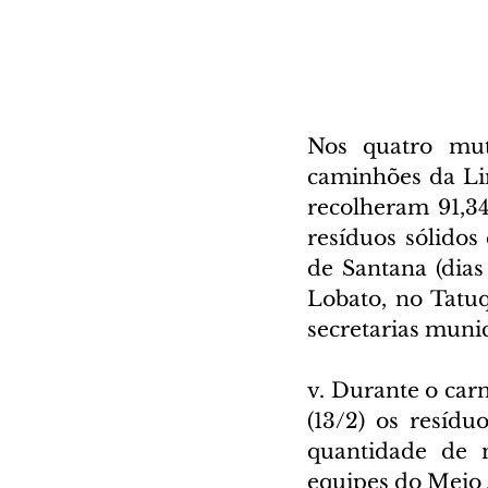
Nos quatro muti
caminhões da Li
recolheram 91,34 
resíduos sólidos
de Santana (dias 
Lobato, no Tatuq
secretarias muni
v. Durante o carn
(13/2) os resídu
quantidade de m
equipes do Meio