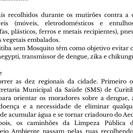
is recolhidos durante os mutirões contra a 
veis (móveis, eletrodomésticos e entulhos)
fas, plásticos, ferros e metais recipientes), pneu
s vegetais embalados.
tiba sem Mosquito têm como objetivo evitar c
egypti, transmissor de dengue, zika e chikung
e
rrer as dez regionais da cidade. Primeiro o
retaria Municipal da Saúde (SMS) de Curitib
para orientar os moradores sobre a dengue, 
doença e a necessidade de eliminar qualquer
ode acumular água e se tornar criadouro do Aed
pois, os caminhões da Limpeza Pública da
io Ambiente passam pelas ruas recolhendo 