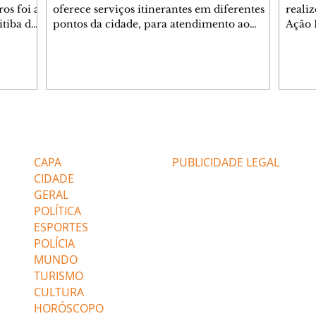
os foi a
oferece serviços itinerantes em diferentes
realiz
itiba da
pontos da cidade, para atendimento ao
Ação 
cidadão. Veja onde estão. COLETA DO
Prado
sta
LIXO TÓXICO Local: Terminal Hauer -
Cinco
icipal
Rua Alcino Guanabara, esquina com a Rua
materi
otos.
Anne Frank - HauerHorário: 7h30 à 15h
duran
foi a
FEIRAS DE ARTESANATO Feira de arte e
Torre
m quatro
artesanato Água VerdeRua Prof. Brasilio
encon
7 votos.
Ovidio da Costa, 01 - Água VerdeHorário:
mobil
Editorias
Editais Certificados
9h às 15h Feira de arte e artesanato
O don
do aten
HauerRua Miguel Poholink, 114 – Passarela
Guard
CAPA
PUBLICIDADE LEGAL
do HauerHorário:
CIDADE
GERAL
POLÍTICA
ESPORTES
POLÍCIA
MUNDO
TURISMO
CULTURA
HORÓSCOPO