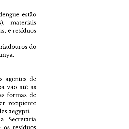
dengue estão 
, materiais 
s, e resíduos 
riadouros do 
unya.
s agentes de 
a vão até as 
as formas de 
 recipiente 
es aegypti.
 Secretaria 
os resíduos 