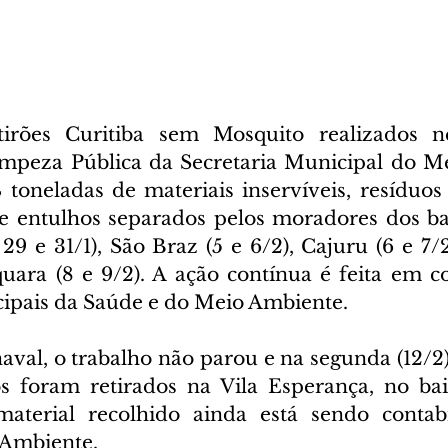
rões Curitiba sem Mosquito realizados ne
mpeza Pública da Secretaria Municipal do Me
toneladas de materiais inservíveis, resíduos d
 e entulhos separados pelos moradores dos b
29 e 31/1), São Braz (5 e 6/2), Cajuru (6 e 7/
uara (8 e 9/2). A ação contínua é feita em co
cipais da Saúde e do Meio Ambiente. 
aval, o trabalho não parou e na segunda (12/2) 
os foram retirados na Vila Esperança, no bai
aterial recolhido ainda está sendo contabil
 Ambiente.