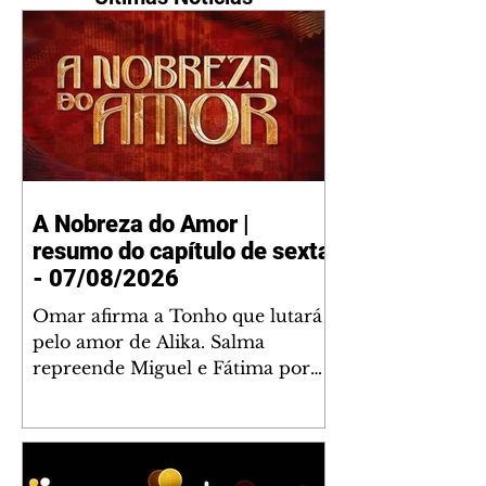
A Nobreza do Amor |
resumo do capítulo de sexta
- 07/08/2026
Omar afirma a Tonho que lutará
pelo amor de Alika. Salma
repreende Miguel e Fátima por
terem sido rudes com Omar.
Maria Helena aconselha Manoel
sobre seu namoro com Ana
Maria. Pressionado, Bakari revela