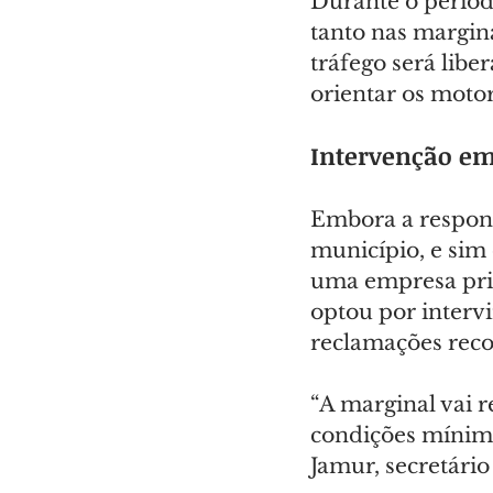
Durante o períod
tanto nas margina
tráfego será libe
orientar os motor
Intervenção em
Embora a respons
município, e sim 
uma empresa priv
optou por intervi
reclamações reco
“A marginal vai 
condições mínima
Jamur, secretário