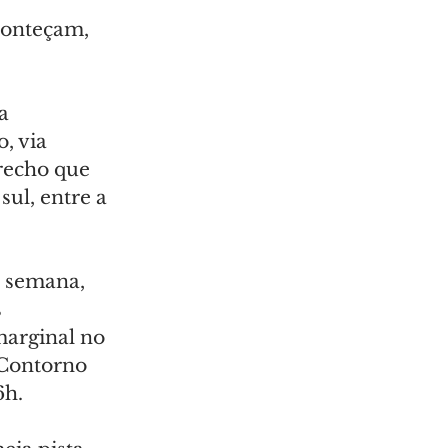
conteçam, 
a 
, via 
recho que 
ul, entre a 
 semana, 
 
marginal no 
 Contorno 
6h.