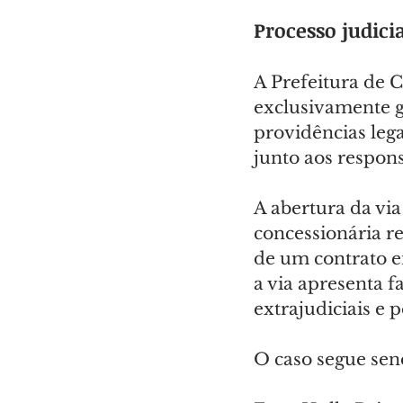
Processo judici
A Prefeitura de C
exclusivamente ga
providências lega
junto aos respons
A abertura da vi
concessionária r
de um contrato e
a via apresenta f
extrajudiciais e 
O caso segue se