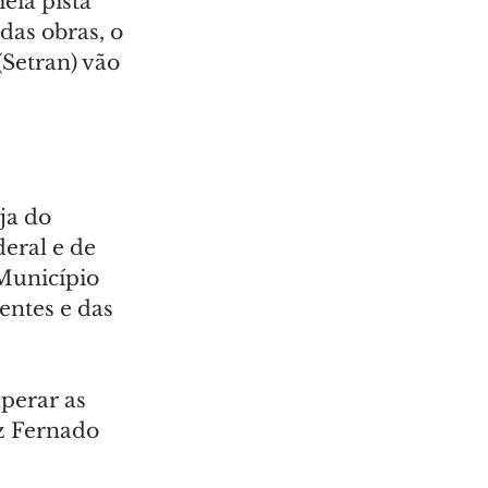
ia pista 
das obras, o 
Setran) vão 
ja do 
eral e de 
Município 
entes e das 
perar as 
z Fernado 