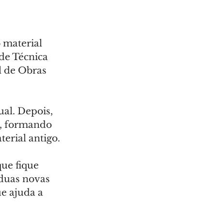
 material 
de Técnica 
l de Obras 
al. Depois, 
o, formando 
erial antigo.
ue fique 
 duas novas 
e ajuda a 