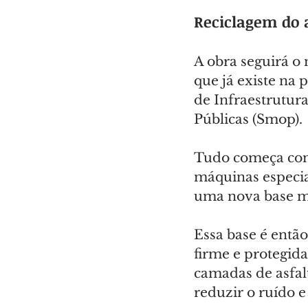
Reciclagem do a
A obra seguirá o
que já existe na 
de Infraestrutur
Públicas (Smop).
Tudo começa com 
máquinas especia
uma nova base ma
Essa base é então
firme e protegida
camadas de asfal
reduzir o ruído e