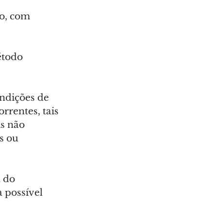
o, com 
étodo 
ondições de 
rrentes, tais 
s não 
s ou 
 do 
 possível 