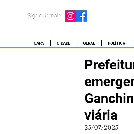
Siga o Jornale
CAPA
CIDADE
GERAL
POLÍTICA
Prefeitu
emergen
Ganchin
viária
25/07/2025