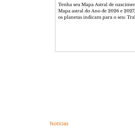
Tenha seu Mapa Astral de nascimen
Mapa astral do Ano de 2026 e 2027,
os planetas indicam para o seu: Tra
Amor, Dinheiro, Saúde e Família. E
com 35 páginas. Adquira já através 
loja virtual ou na loja física: rua E
Perneta 30 – loja 21 – galeria Ceza
– centro – Curitiba. Você pode ped
também através do nosso Whatsapp
receber seu livro virtual: (41) 99719
Escute o programa Bom Dia Astral 
Contato comercial
da Rádio Cultura AM 930 e t
mmjornale@gmail.com
Telefone: (41) 99978-9956
Redação
E-mail:
redacaojornale@gmail.com
Site de
Notícias
de Curitiba / Paraná