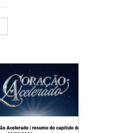
ão Acelerado | resumo do capítulo de