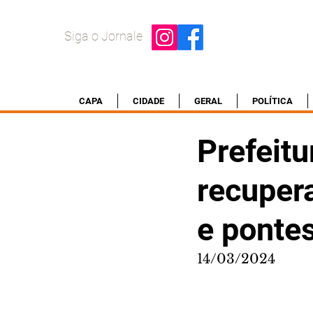
Siga o Jornale
CAPA
CIDADE
GERAL
POLÍTICA
Prefeitu
recuper
e ponte
14/03/2024