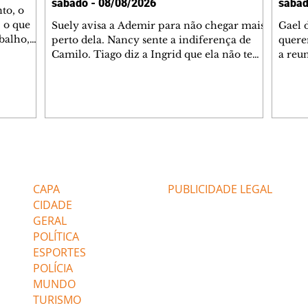
sábado - 08/08/2026
sábad
to, o
 o que
Suely avisa a Ademir para não chegar mais
Gael 
balho,
perto dela. Nancy sente a indiferença de
quere
studo
Camilo. Tiago diz a Ingrid que ela não tem
a reu
da nossa
competência para presidir a joalheria.
Zilá 
miliano
André conta a Pedro que a associação de
perce
r Franco
advogados expulsou Ademir. Laurentino
Palha
ir
contrata Adriana para servir no
aprox
 e
restaurante. Adriana vê Pedro e Bruna no
em pe
-0645.
restaurante. Bruna provoca Adriana. Dora
decid
através
pede ajuda a André para marcar um
inven
Editorias
Editais Certificados
encontro com Suely. Adriana diz a Lyris
conse
que está feliz trabalhando no restaurante de
termi
CAPA
PUBLICIDADE LEGAL
Nanc
CIDADE
GERAL
POLÍTICA
ESPORTES
POLÍCIA
MUNDO
TURISMO