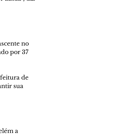
scente no 
ndo por 37 
feitura de 
ntir sua 
elém a 