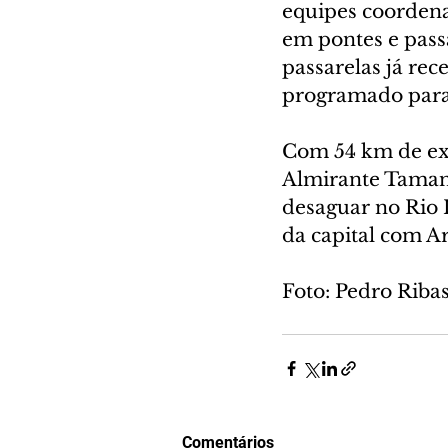
equipes coordena
em pontes e passa
passarelas já rec
programado para
Com 54 km de ext
Almirante Tamand
desaguar no Rio 
da capital com Ar
Foto: Pedro Rib
Comentários