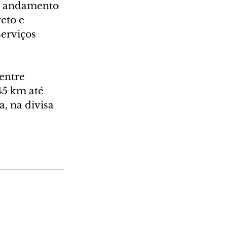
m andamento 
eto e 
erviços 
entre 
45 km até 
, na divisa 