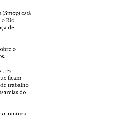
 (Smop) está 
 o Rio 
nça de 
obre o 
os.
 três 
que ficam 
de trabalho 
sarelas do 
o, pintura, 