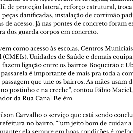
il de proteção lateral, reforço estrutural, troca
 peças danificadas, instalação de corrimão pad
s de acesso. Já nas pontes de concreto foram e
ura dos guarda corpos em concreto.
rvem como acesso às escolas, Centros Municiais
l (CMEIs), Unidades de Saúde e demais equip
e fazem ligação entre os bairros Boqueirão e U
 passarela é importante de mais pra toda a co
 passagem que une os bairros. As mães usam d
 no postinho e na creche”, contou Fábio Maciel,
dor da Rua Canal Belém.
Gilson Carvalho o serviço que está sendo concl
refeitura no bairro. “´um jeito bom de cuidar a 
 manter ela sempre em boas condições é melhor