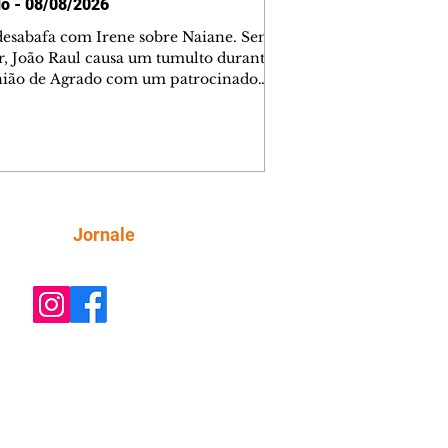
o - 08/08/2026
desabafa com Irene sobre Naiane. Sem
r, João Raul causa um tumulto durante
nião de Agrado com um patrocinador.
orienta Osmar a seguir Cinara, que
be a movimentação e alerta Ronei.
res confronta Cinara sobre a
imação com Ronei. Eduarda pensa
dir a Valéria para ficar com Sol. Gael
e terminar com Naiane. João Raul
ta para Agrado que não está
Siga
Jornale
guindo conviver com seu sucesso, e
na o relacionamento dos dois.