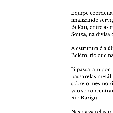
Equipe coordenad
finalizando serv
Belém, entre as 
Souza, na divisa 
A estrutura é a ú
Belém, rio que n
Já passaram por m
passarelas metáli
sobre o mesmo rio
vão se concentra
Rio Barigui.
Nas passarelas me