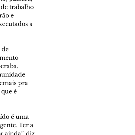
 de trabalho 
rão e 
xecutados s 
 de 
amento 
beraba.
munidade 
emais pra 
 que é 
uído é uma 
gente. Ter a 
 ainda”, diz 