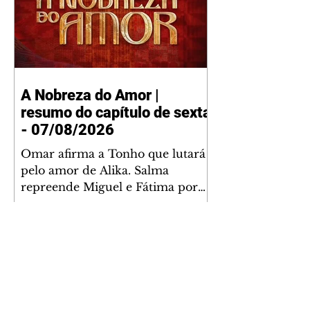
A Nobreza do Amor |
resumo do capítulo de sexta
- 07/08/2026
Omar afirma a Tonho que lutará
pelo amor de Alika. Salma
repreende Miguel e Fátima por
terem sido rudes com Omar.
Maria Helena aconselha Manoel
sobre seu namoro com Ana
Maria. Pressionado, Bakari revela
a Jendal que Chinua esteve em
terras inimigas. Omar pede que
Alika o acompanhe até a agência