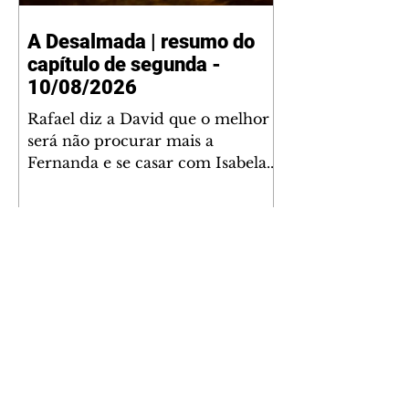
A Desalmada | resumo do
capítulo de segunda -
10/08/2026
Rafael diz a David que o melhor
será não procurar mais a
Fernanda e se casar com Isabela.
Júlia diz a Otávio que sua esposa
desconfia que ele tem uma
amante. Diante do túmulo de
Santiago, Fernanda diz que quer
justiça para ele mas, ao mesmo
tempo, se apaixonou por Rafael.
Martina critica David por ainda
não conhecer Clara e Sandra.
Fernanda confessa a Joana que
não consegue parar de pensar em
A História de Joana, A
Rafael. Isabela e Rafael garantem