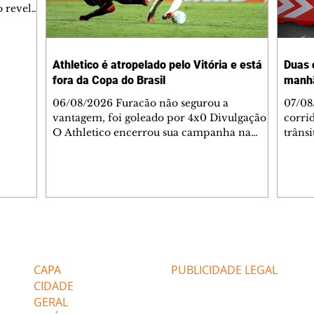
 revelar
ronave.
-feira,
rido e
Athletico é atropelado pelo Vitória e está
Duas 
o espaço
fora da Copa do Brasil
manh
inia
veram
06/08/2026 Furacão não segurou a
07/08
sé
vantagem, foi goleado por 4x0 Divulgação
corri
s
O Athletico encerrou sua campanha na
trâns
 entre
Copa do Brasil nesta quinta-feira (6), em
domin
uma noite infeliz em Salvador (BA). O time
5h30 
paranaense foi superado por 4×0 pelo
Jardi
Vitória, no Barradão, e viu derreter a
Agent
vantagem de dois gols que levou da Arena
acomp
da Baixada. A equipe baiana marcou dois
é par
gols em cada tempo. Renê e Erick
deslo
Editorias
Editais Certificados
balançaram a rede no primeiro. Renê e
respei
Marinho fecharam a conta no segundo.
orient
CAPA
PUBLICIDADE LEGAL
Superado por 4×
utiliz
CIDADE
GERAL