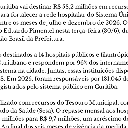
uritiba vai destinar R$ 58,2 milhões em recurs
ara fortalecer a rede hospitalar do Sistema Ún
entre os meses de julho e dezembro de 2026. O
to Eduardo Pimentel nesta terça-feira (30/6), d
ão Brasil da Prefeitura.
 destinados a 14 hospitais públicos e filantrópi
uritibano e respondem por 96% dos intername
istema na cidade. Juntas, essas instituições dis
US. Em 2025, foram responsáveis por 181.045 do
gistrados pelo sistema público em Curitiba.
alizado com recursos do Tesouro Municipal, co
ado da Saúde (Sesa). O repasse mensal aos hosp
3 milhões para R$ 9,7 milhões, um acréscimo de
Ao final dos seis meses de vigência da medida,