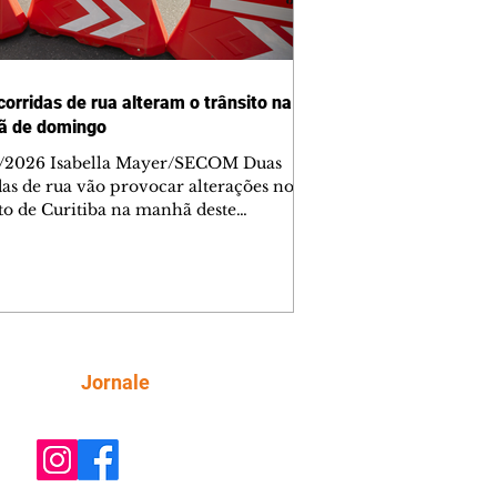
corridas de rua alteram o trânsito na
ã de domingo
/2026 Isabella Mayer/SECOM Duas
das de rua vão provocar alterações no
ito de Curitiba na manhã deste
go (9/8). As mudanças começam às
e afetam principalmente as regiões do
m das Américas e do Água Verde.
es de trânsito e monitores farão o
anhamento das provas. A orientação
a que os motoristas programem os
camentos com antecedência,
Siga
Jornale
tem a sinalização provisória e as
ações dos agentes de trânsito,
ando rotas al