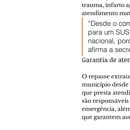
trauma, infarto a
atendimento mater
“Desde o com
para um SUS 
nacional, por
afirma a secr
Garantia de at
O repasse extraor
município desde 
que presta atend
são responsáveis
emergência, além
que garantem assi