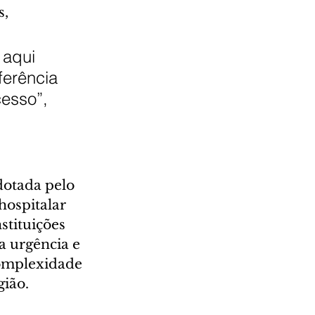
, 
aqui 
erência 
esso”, 
dotada pelo 
hospitalar 
tituições 
a urgência e 
omplexidade 
gião.