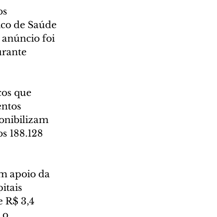
os 
ico de Saúde 
 anúncio foi 
urante 
cos que 
ntos 
ponibilizam 
s 188.128 
m apoio da 
itais 
 R$ 3,4 
 o 