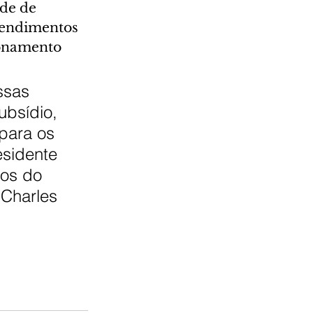
de de 
tendimentos 
ionamento 
ssas 
bsídio, 
para os 
esidente 
os do 
 Charles 