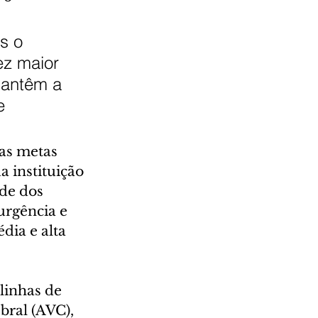
s o 
ez maior 
mantêm a 
e 
as metas 
 instituição 
de dos 
urgência e 
dia e alta 
linhas de 
bral (AVC), 