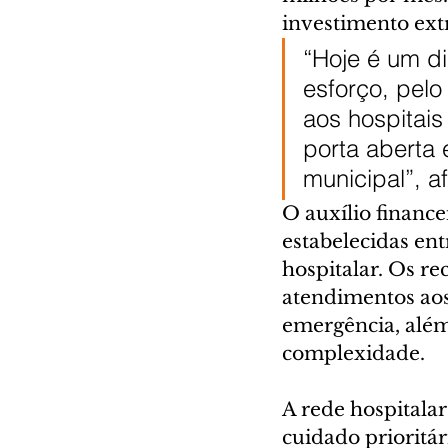
investimento ext
“Hoje é um d
esforço, pelo
aos hospitais
porta aberta
municipal”, a
O auxílio financ
estabelecidas ent
hospitalar. Os re
atendimentos aos
emergência, além 
complexidade.
A rede hospitalar
cuidado prioritár