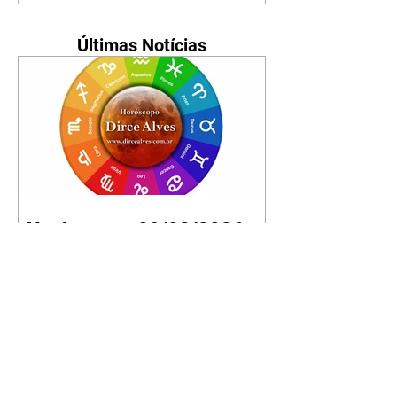
Últimas Notícias
Horóscopo - 09/08/2026
Tenha seu Mapa Astral de
nascimento, o Mapa astral do Ano
de 2026 e 2027, o que os planetas
indicam para o seu: Trabalho,
Amor, Dinheiro, Saúde e Família.
Estudo com 35 páginas. Adquira
já através da nossa loja virtual ou