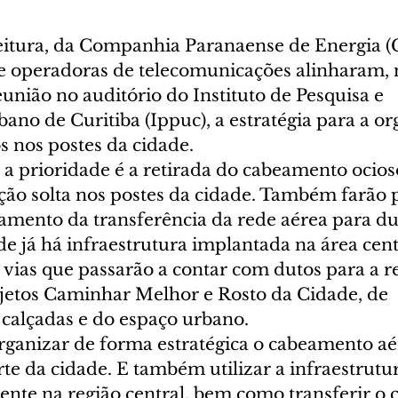
eitura, da Companhia Paranaense de Energia (C
e operadoras de telecomunicações alinharam, n
reunião no auditório do Instituto de Pesquisa e 
no de Curitiba (Ippuc), a estratégia para a or
os nos postes da cidade. 
a prioridade é a retirada do cabeamento ocioso
ção solta nos postes da cidade. Também farão 
jamento da transferência da rede aérea para du
e já há infraestrutura implantada na área centr
vias que passarão a contar com dutos para a re
ojetos Caminhar Melhor e Rosto da Cidade, de 
 calçadas e do espaço urbano. 
organizar de forma estratégica o cabeamento aé
te da cidade. E também utilizar a infraestrutur
tente na região central, bem como transferir o