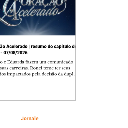
ão Acelerado | resumo do capítulo de
 - 07/08/2026
o e Eduarda fazem um comunicado
suas carreiras. Ronei teme ter seus
ios impactados pela decisão da dupla.
e decide prestar queixa contra
ica. Gael descobre que Naiane passou
ações sigilosas para Talita. Ronei
ra Verônica novamente e descobre
la deixou Bom Retorno. Gael se
ciona com Naiane. Valéria anuncia
e mudará de país, e Eduarda se
Siga
Jornale
upa com Sol. Palhares desconfia de