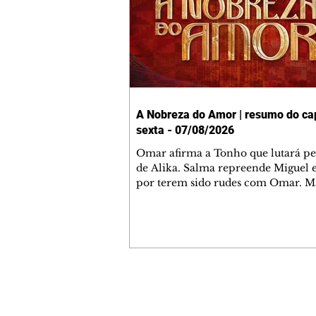
A Nobreza do Amor | resumo do cap
sexta - 07/08/2026
Omar afirma a Tonho que lutará p
de Alika. Salma repreende Miguel 
por terem sido rudes com Omar. M
Helena aconselha Manoel sobre se
namoro com Ana Maria. Pressiona
Bakari revela a Jendal que Chinua 
em terras inimigas. Omar pede que
acompanhe até a agência bancária
alerta Dumi, Akin e Ladisa sobre as
desconfianças de Jendal, que sonda
Contato comercial
sobre seu conselheiro. Chinua suge
mmjornale@gmail.com