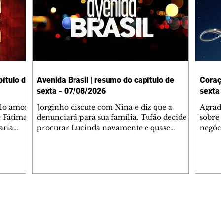
ítulo de
Avenida Brasil | resumo do capítulo de
Coraç
sexta - 07/08/2026
sexta
elo amor
Jorginho discute com Nina e diz que a
Agrad
e Fátima
denunciará para sua família. Tufão decide
sobre 
aria
procurar Lucinda novamente e quase
negóc
u
encontra Nina no lixão. Débora se
Janet
do,
preocupa com Jorginho. Monalisa pede que
Verôn
esteve
Olenka não a deixe sozinha. Tufão
inform
 Alika o
encontra Jorginho e o leva para casa. Max é
procu
. Chinua
hostil com Carminha. Diógenes se irrita
que e
quando Tavinho diz que não negociará o
decep
 Pascoal
passe de Roni por causa de sua sexualidade.
que s
Editorias
Editais Certificados
re que
Janaína admite para Jorginho que Lúcio e
preoc