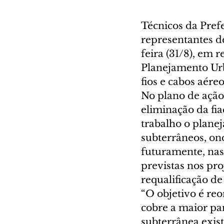
Técnicos da Pref
representantes d
feira (31/8), em 
Planejamento Urba
fios e cabos aére
No plano de ação 
eliminação da fia
trabalho o plane
subterrâneos, ond
futuramente, nas 
previstas nos pr
requalificação de
“O objetivo é re
cobre a maior par
subterrânea exis