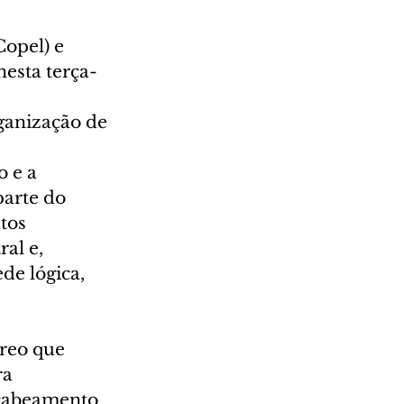
opel) e 
esta terça-
ganização de 
 e a 
parte do 
tos 
al e, 
de lógica, 
reo que 
a 
 cabeamento 