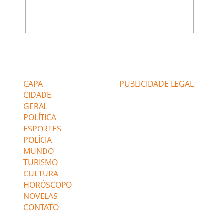
ão de
percebe a movimentação e alerta Ronei.
nega 
ntino
Palhares confronta Cinara sobre a
Tonho
aproximação com Ronei. Eduarda pensa
a fam
una no
em pedir a Valéria para ficar com Sol. Gael
com O
a. Dora
decide terminar com Naiane. João Raul
e é d
m
inventa para Agrado que não está
comen
Editorias
Editais Certificados
Lyris
conseguindo conviver com seu sucesso, e
tungs
urante de
termina o relacionamento dos dois.
Dióge
CAPA
PUBLICIDADE LEGAL
CIDADE
GERAL
POLÍTICA
ESPORTES
POLÍCIA
MUNDO
TURISMO
CULTURA
HORÓSCOPO
NOVELAS
CONTATO