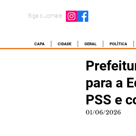
Siga o Jornale
CAPA
CIDADE
GERAL
POLÍTICA
Prefeitu
para a E
PSS e c
01/06/2026