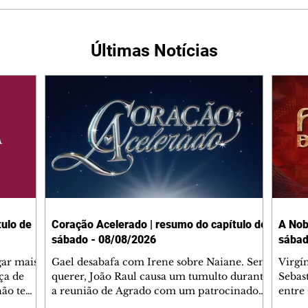
Últimas Notícias
ulo de
Coração Acelerado | resumo do capítulo de
A Nob
sábado - 08/08/2026
sábad
gar mais
Gael desabafa com Irene sobre Naiane. Sem
Virgí
ça de
querer, João Raul causa um tumulto durante
Sebas
 não tem
a reunião de Agrado com um patrocinador.
entre
ia.
Zilá orienta Osmar a seguir Cinara, que
que B