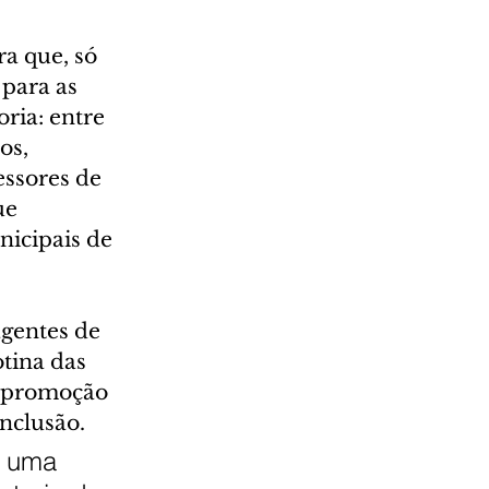
ra que, só 
para as 
ria: entre 
os, 
ssores de 
ue 
icipais de 
gentes de 
tina das 
a promoção 
nclusão.
é uma 