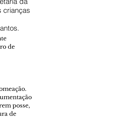
etaria da 
 crianças 
 
antos.
te 
ro de 
nomeação. 
cumentação 
rem posse, 
ura de 