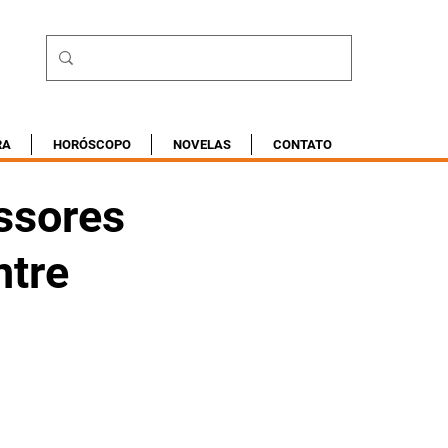
RA
HORÓSCOPO
NOVELAS
CONTATO
essores
ntre