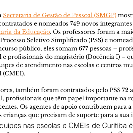
 
Secretaria de Gestão de Pessoal (SMGP)
 most
ontratados e nomeados 749 novos integrantes 
taria da Educação
. Os professores foram a maio
 Processo Seletivo Simplificado (PSS) e nomead
curso público, eles somam 677 pessoas – profe
 e profissionais do magistério (Docência I) – q
uipes de atendimento nas escolas e centros mun
l (CMEI).
ores, também foram contratados pelo PSS 72 a
, profissionais que têm papel importante na ro
scentes. Os agentes de apoio contribuem para 
 crianças que precisam de suporte para a sua i
equipes nas escolas e CMEIs de Curitiba 