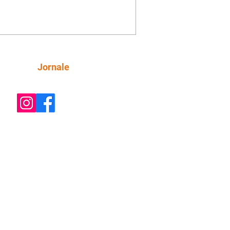
o convite para jantar com os dois.
 desabafa com Casemiro e conta que
ília de Lúcia/Alika tem uma dívida
mar. Ana Maria vai à casa de Manoel
estratada por Fortunato. José e Omar
tam sobre a possível jazida de
Siga
Jornale
tênio na região. Virgínia provoca
nes na frente de Marta. Binta s