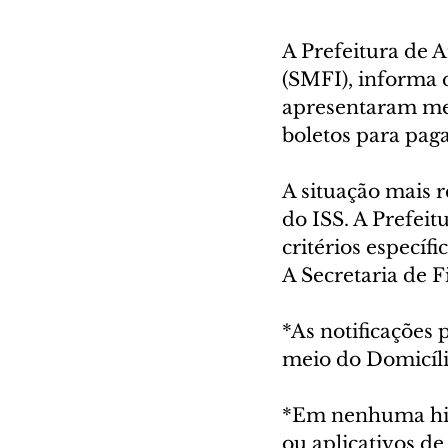
A Prefeitura de A
(SMFI), informa 
apresentaram men
boletos para paga
A situação mais r
do ISS. A Prefei
critérios específ
A Secretaria de F
*As notificações
meio do Domicíli
*Em nenhuma hipót
ou aplicativos d