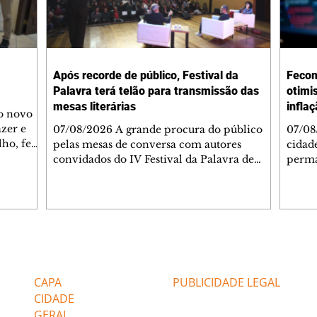
Após recorde de público, Festival da
Fecom
Palavra terá telão para transmissão das
otimi
mesas literárias
infla
 o novo
azer e
07/08/2026 A grande procura do público
07/08
lho, fez
pelas mesas de conversa com autores
cidad
s
convidados do IV Festival da Palavra de
perma
de
Curitiba levou a Fundação Cultural de
suste
 de Ação
Curitiba a ampliar a estrutura do evento. A
assim
apartida
partir desta sexta-feira (7/8), um telão com
infla
 e
transmissão simultânea será instalado na
alto 
área externa, ao lado do Teatro do
levan
 As
Memorial de Curitiba, para que mais
mais 
Editorias
Editais Certificados
s da FAS
pessoas possam acompanhar gratuitamente
segun
bém
a programação. A medida foi adotada
Servi
CAPA
PUBLICIDADE LEGAL
depois que o Teatro do Memorial, com
(Feco
CIDADE
capacidade pa
GERAL