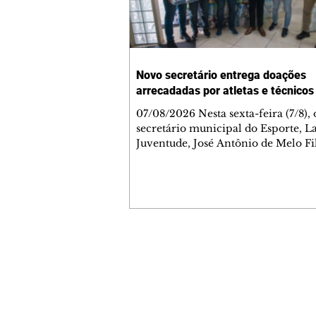
Novo secretário entrega doações
arrecadadas por atletas e técnicos
07/08/2026 Nesta sexta-feira (7/8),
secretário municipal do Esporte, L
Juventude, José Antônio de Melo Fi
a entrega de 5.873 fraldas geriátrica
arrecadadas durante a Campanha 
Atenção à Pessoa Idosa à Fundação
Social (FAS). A doação é uma contr
social de atletas, paratletas, técnicos
instituições contemplados pela Lei
Municipal de Incentivo ao Esporte.
Contato comercial
fraldas serão destinadas às unidade
mmjornale@gmail.com
que atendem pessoas idosas e tam
Telefone: (41) 99978-9956
Redação