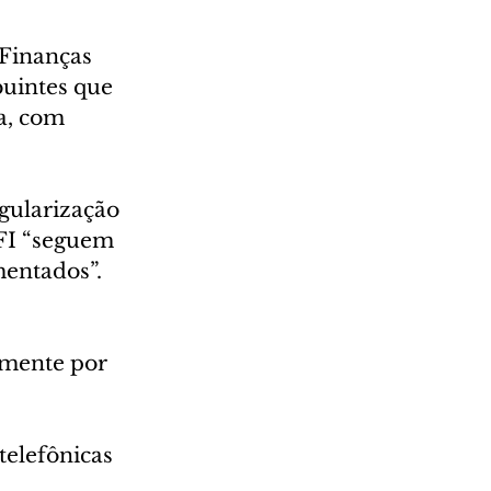
 Finanças 
uintes que 
a, com 
gularização 
MFI “seguem 
mentados”.
amente por 
telefônicas 