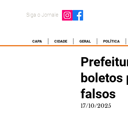
Siga o Jornale
CAPA
CIDADE
GERAL
POLÍTICA
Prefeitu
boletos
falsos
17/10/2025