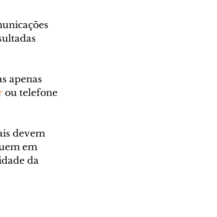
municações 
ultadas 
as apenas 
r
 ou telefone 
iais devem 
iquem em 
idade da 