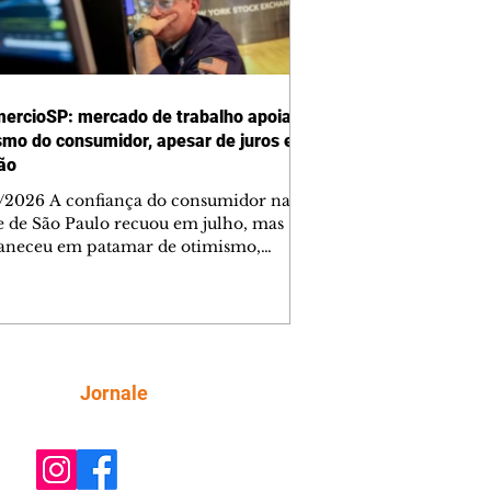
ercioSP: mercado de trabalho apoia
smo do consumidor, apesar de juros e
ção
/2026 A confiança do consumidor na
e de São Paulo recuou em julho, mas
neceu em patamar de otimismo,
ntada pelo mercado de trabalho. Ainda
, a combinação de juros elevados,
ção concentrada em itens essenciais e
comprometimento da renda vem
do as famílias a adotar uma postura
criteriosa nas decisões de compra,
Siga
Jornale
do a Federação do Comércio de Bens,
ços e Turismo do Estado de São Paulo
mercioSP). O Índice de Confiança do