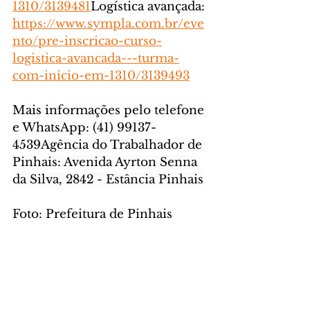
1310/3139481
Logística
 avançada:
https://www.sympla.com.br/eve
nto/pre-inscricao-curso-
logistica-avancada---turma-
com-inicio-em-1310/3139493
Mais
 informações pelo telefone 
e WhatsApp: (41) 99137-
4539Agência do Trabalhador de 
Pinhais: Avenida Ayrton Senna 
da Silva, 2842 - Estância Pinhais
Foto: Prefeitura de Pinhais