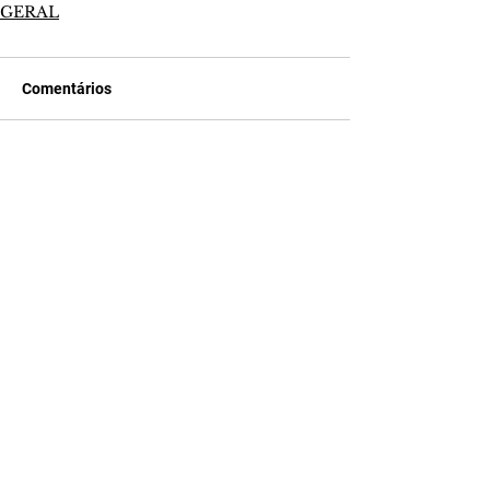
GERAL
Comentários
Escreva um comentário
Últimas Notícias
Falecimentos até dia 6 de