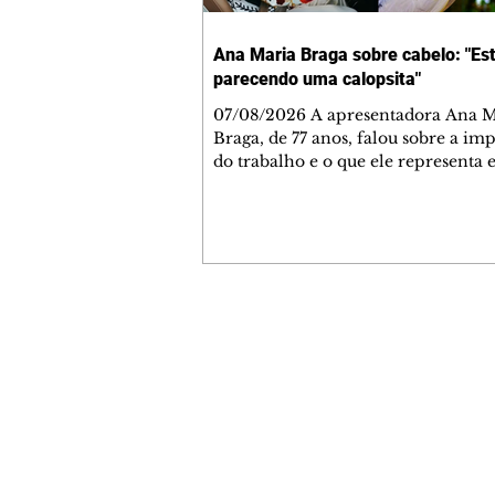
Ana Maria Braga sobre cabelo: "Es
parecendo uma calopsita"
07/08/2026 A apresentadora Ana Maria
Braga, de 77 anos, falou sobre a im
do trabalho e o que ele representa 
vida. A veterana chegou à TV Glo
1999 e continua fazendo sucesso no
matinal. A comunicadora global c
papo descontraído, gravado por seu
o jornalista Fábio Arruda, e comentou sobre
a importância de se estabelecer um
para o fim de semana, a fim de torn
Contato comercial
semana leve. "Digo que quinta-feira
mmjornale@gmail.com
melhor dia da semana por
Telefone: (41) 99978-9956
Redação
E-mail:
redacaojornale@gmail.com