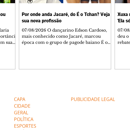
tou
Por onde anda Jacaré, do É o Tchan? Veja
Xuxa 
sua nova profissão
'Ela s
07/08/2026 O dançarino Edson Cardoso,
07/08
portância
mais conhecido como Jacaré, marcou
deu o 
em sua
época com o grupo de pagode baiano É o
rebate
bo em
Tchan, que dominou as paradas de sucesso
58, s
 período
do Brasil durante os anos 90. Mais de 20
Rainh
omeçou o
anos depois, ele vive uma nova fase após
mensa
 esposo,
mudar de país e de carreira. Morando no
reper
Canadá desde 2016 com a esposa, Gabriela
sobre 
 plano
Mesquita, e os dois filhos, o artista agora
apres
ar a
atua no setor de restauração de imóveis. "O
comen
Editorias
Editais Certificados
 é o
que acontece é que aqui tem muito
jorna
alagamento nas casas ou incêndios. E aí, q
caso e
CAPA
PUBLICIDADE LEGAL
CIDADE
GERAL
POLÍTICA
ESPORTES