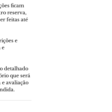
ções ficam 
tro reserva, 
r feitas até 
rições e 
 e 
lo detalhado 
rio que será 
 e avaliação 
ndida.