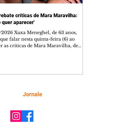
rebate críticas de Mara Maravilha:
ó quer aparecer'
/2026 Xuxa Meneghel, de 63 anos,
que falar nesta quinta-feira (6) ao
r as críticas de Mara Maravilha, de
obre a turnê "O Último Voo da Nave". A
a dos Baixinhos deixou uma
gem bem direta em um vídeo que
cutia as declarações da apresentadora
os figurinos usados por ela durante as
entações. A resposta aconteceu nos
tários de uma publicação do
Siga
Jornale
lista Márcio Rolim, que analisava o
 defendia que artistas não devem ser j