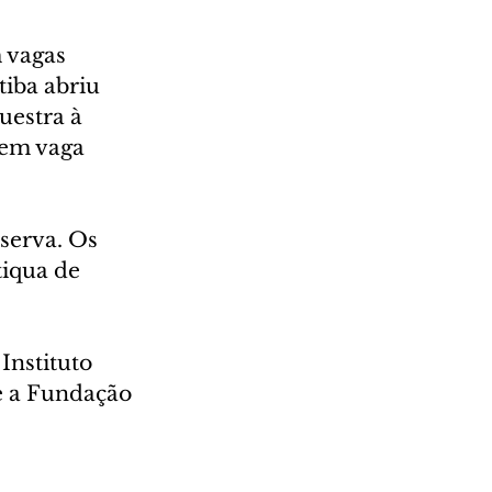
 vagas 
iba abriu 
uestra à 
tem vaga 
serva. Os 
iqua de 
Instituto 
e a Fundação 