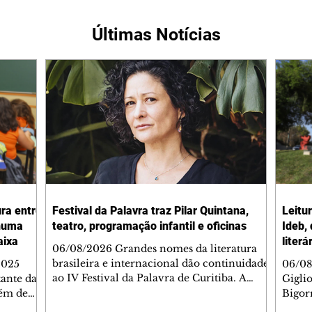
Últimas Notícias
ura entre
Festival da Palavra traz Pilar Quintana,
Leitu
nhuma
teatro, programação infantil e oficinas
Ideb,
aixa
literá
06/08/2026 Grandes nomes da literatura
brasileira e internacional dão continuidade
2025
06/08
ao IV Festival da Palavra de Curitiba. A
ante da
Gigli
programação gratuita para a sexta-feira
lém de
Bigorr
(7/8) inclui oficinas, bate-papos, peças de
apitais
biblio