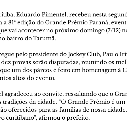
ritiba, Eduardo Pimentel, recebeu nesta segund
ra a 81ª edição do Grande Prêmio Paraná, even
que vai acontecer no próximo domingo (7/12) n
no bairro do Tarumã.
regue pelo presidente do Jockey Club, Paulo Ir
dez provas serão disputadas, reunindo os mel
 que
um dos páreos é feito em homenagem à Cu
tos altos do evento.
 agradeceu ao convite, ressaltando que o Gra
 tradições da cidade. “O Grande Prêmio é um 
ão oferecidos para as famílias de nossa cidade.
o curitibano”, afirmou o prefeito.