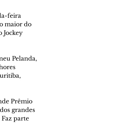
a-feira 
to maior do 
o Jockey 
ineu Pelanda, 
hores 
ritiba, 
nde Prêmio 
dos grandes 
 Faz parte 