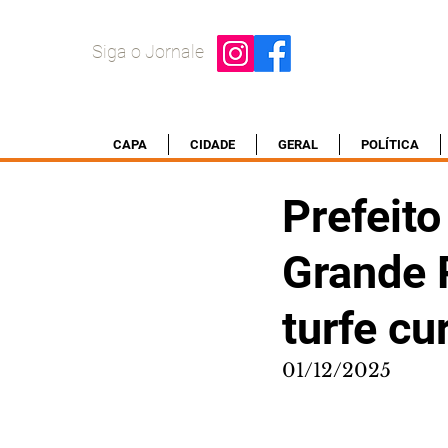
Siga o Jornale
CAPA
CIDADE
GERAL
POLÍTICA
Prefeito
Grande 
turfe cu
01/12/2025