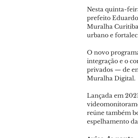
Nesta quinta-feira
prefeito Eduardo
Muralha Curitiba
urbano e fortale
O novo programa 
integração e o c
privados — de e
Muralha Digital.
Lançada em 2021,
videomonitorame
reúne também bod
espelhamento das