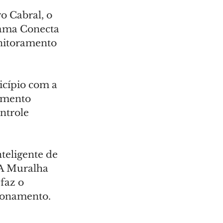
ro Cabral, o 
rama Conecta 
onitoramento 
icípio com a 
amento 
ntrole 
teligente de 
A Muralha 
faz o 
ionamento.