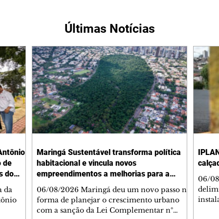
Últimas Notícias
Antônio
Maringá Sustentável transforma política
IPLAN
o de
habitacional e vincula novos
calça
s do
empreendimentos a melhorias para a
06/08
cidade
delimi
a da
06/08/2026 Maringá deu um novo passo na
insta
tônio
forma de planejar o crescimento urbano
de se
com a sanção da Lei Complementar nº