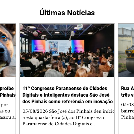
Últimas Notícias
 proíbe
11º Congresso Paranaense de Cidades
Rua A
Pinhais
Digitais e Inteligentes destaca São José
três 
dos Pinhais como referência em inovação
 por
05/08
as ou
bairr
05/08/2026 São José dos Pinhais deu início,
assou a
Pinha
nesta quarta-feira (5), ao 11º Congresso
s. A
asfál
Paranaense de Cidades Digitais e
ipal nº
conju
Inteligentes, principal encontro estadual