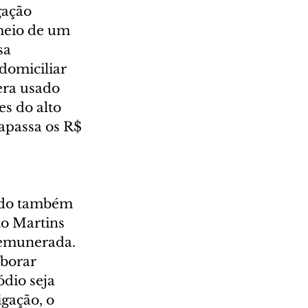
gação 
meio de um 
sa 
domiciliar 
era usado 
s do alto 
apassa os R$ 
ado também 
to Martins 
remunerada. 
borar 
dio seja 
igação, o 