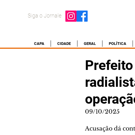
Siga o Jornale
CAPA
CIDADE
GERAL
POLÍTICA
Prefeit
radialis
operaçã
09/10/2025
Acusação dá cont