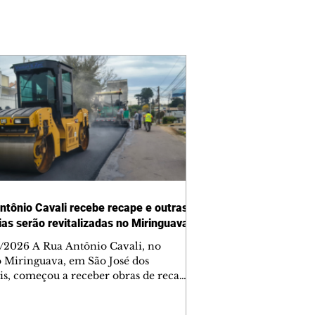
ntônio Cavali recebe recape e outras
vias serão revitalizadas no Miringuava
/2026 A Rua Antônio Cavali, no
o Miringuava, em São José dos
is, começou a receber obras de recape
tico. A intervenção faz parte de um
nto de serviços que vai melhorar a