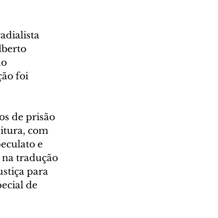
dialista 
berto 
o 
ão foi 
os de prisão 
itura, com 
peculato e 
 na tradução 
stiça para 
ecial de 