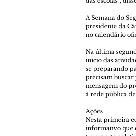
das escolas”, diss
A Semana do Seguro
presidente da Câ
no calendário of
Na última segund
início das ativid
se preparando pa
precisam buscar 
mensagem do pref
à rede pública de
Ações
Nesta primeira e
informativo que 