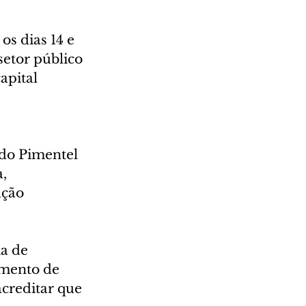
s dias 14 e 
etor público 
apital 
rdo Pimentel 
, 
ção 
a de 
mento de 
acreditar que 