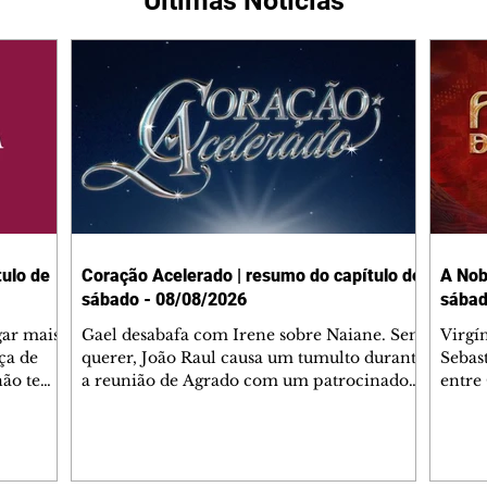
Últimas Notícias
ulo de
Coração Acelerado | resumo do capítulo de
A Nob
sábado - 08/08/2026
sábad
gar mais
Gael desabafa com Irene sobre Naiane. Sem
Virgí
ça de
querer, João Raul causa um tumulto durante
Sebas
 não tem
a reunião de Agrado com um patrocinador.
entre
ia.
Zilá orienta Osmar a seguir Cinara, que
que B
ão de
percebe a movimentação e alerta Ronei.
nega 
ntino
Palhares confronta Cinara sobre a
Tonho
aproximação com Ronei. Eduarda pensa
a fam