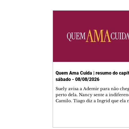
Quem Ama Cuida | resumo do capít
sábado - 08/08/2026
Suely avisa a Ademir para não che
perto dela. Nancy sente a indiferen
Camilo. Tiago diz a Ingrid que ela
competência para presidir a joalher
André conta a Pedro que a associaç
advogados expulsou Ademir. Laure
contrata Adriana para servir no