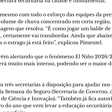
ertura securitária na cidade é fundamental.
 mesmo com todo o esforço das equipes da pref
lume de chuva concentrado em certa região, n
nagem que resolva. “É como jogar um balde de
 certamente vai transbordar. Ainda que abaixe 
o estrago já está feito”, explicou Pimentel.
 vêm alertando que o fenômeno El Niño 2026/
rá muito mais intenso, podendo ser o maior d
u três secretarias à disposição para ajudar nos 
da Semana do Seguro (Secretaria de Governo, d
de Ciência e Inovação). “Também já fica autori
 do ano que vem levar a educação securitária