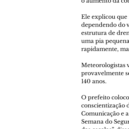
o aumento da cob
Ele explicou que
dependendo do vo
estrutura de dre
uma pia pequena,
rapidamente, mas 
Meteorologistas
provavelmente se
140 anos.
O prefeito coloco
conscientização 
Comunicação e a 
Semana do Seguro