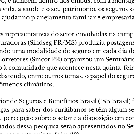
ivo, e também dentro dos ônibus, com a mensa
 vida, a saúde e o seu patrimônio, os seguros s
 ajudar no planejamento familiar e empresaria
es representativas do setor envolvidas na camp
guradoras (Sindseg PR/MS) produziu postagens
tando uma modalidade de seguro em cada dia 
Corretores (Sincor PR) organizou um Seminário
o à comunidade que acontece nesta quinta-feira
batendo, entre outros temas, o papel do seguro
ômenos climáticos.
ior de Seguros e Benefícios Brasil (ISB Brasil) 
ças para saber dos curitibanos se têm algum s
a percepção sobre o setor e a disposição em con
ltados dessa pesquisa serão apresentados no S