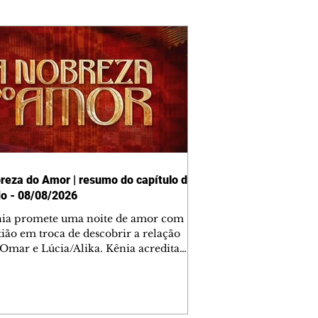
reza do Amor | resumo do capítulo de
o - 08/08/2026
nia promete uma noite de amor com
tião em troca de descobrir a relação
 Omar e Lúcia/Alika. Kênia acredita
inta esteja mesmo ao lado de Jendal, e
o convite para jantar com os dois.
 desabafa com Casemiro e conta que
ília de Lúcia/Alika tem uma dívida