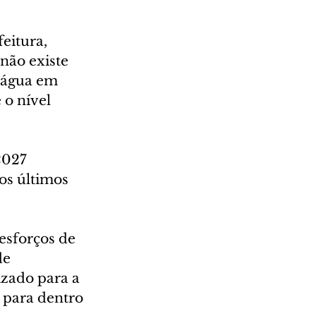
eitura, 
ão existe 
 água em 
o nível 
2027 
os últimos 
esforços de 
e 
zado para a 
 para dentro 