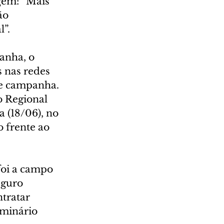
gem: “Mais 
ão 
l”.
anha, o 
 nas redes 
de campanha.
 Regional 
 (18/06), no 
 frente ao 
foi a campo 
eguro 
tratar 
eminário 