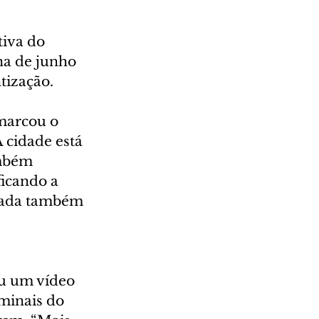
tiva do 
a de junho 
tização.
marcou o 
 cidade está 
mbém 
icando a 
vada também 
iu um vídeo 
minais do 