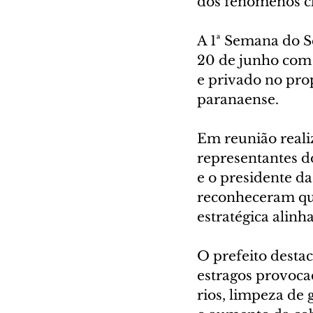
dos fenômenos cl
A 1ª Semana do Se
20 de junho com 
e privado no prop
paranaense.
Em reunião reali
representantes d
e o presidente d
reconheceram que
estratégica alinh
O prefeito destac
estragos provoc
rios, limpeza de 