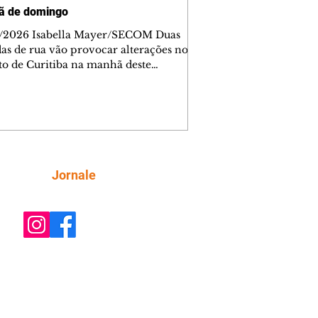
ã de domingo
/2026 Isabella Mayer/SECOM Duas
das de rua vão provocar alterações no
ito de Curitiba na manhã deste
go (9/8). As mudanças começam às
e afetam principalmente as regiões do
m das Américas e do Água Verde.
es de trânsito e monitores farão o
anhamento das provas. A orientação
a que os motoristas programem os
camentos com antecedência,
Siga
Jornale
tem a sinalização provisória e as
ações dos agentes de trânsito,
ando rotas al