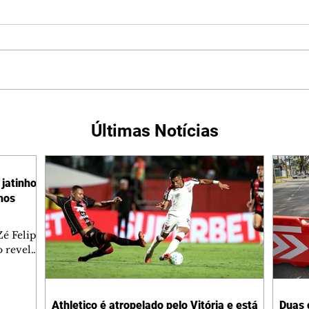
Últimas Notícias
jatinho
lhos
é Felipe
 revelar
ronave.
-feira,
rido e
Athletico é atropelado pelo Vitória e está
Duas 
o espaço