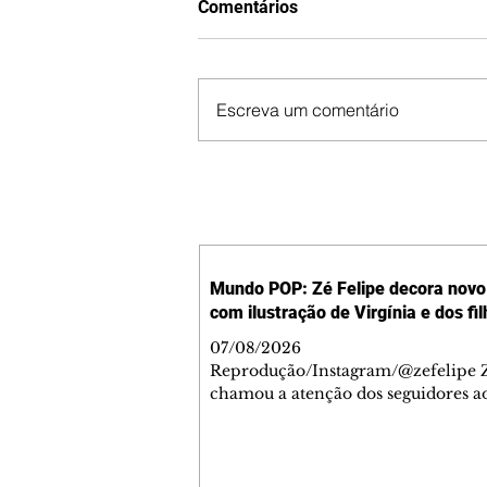
Comentários
Escreva um comentário
Mundo POP: Zé Felipe decora novo 
com ilustração de Virgínia e dos fi
07/08/2026
Reprodução/Instagram/@zefelipe Z
chamou a atenção dos seguidores ao
um detalhe especial de sua nova ae
O cantor compartilhou nesta quinta
6, registros do jatinho recém-adqui
mostrou que decidiu personalizar 