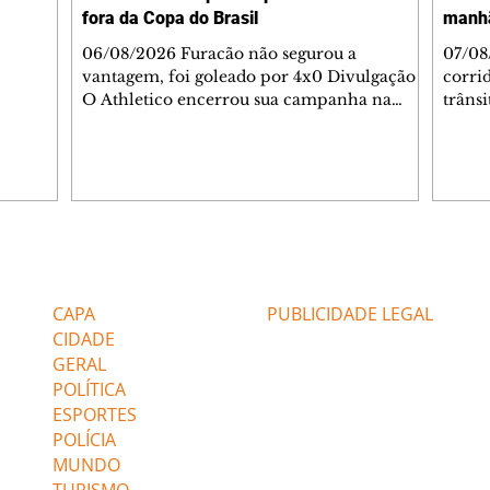
fora da Copa do Brasil
manh
inia
veram
06/08/2026 Furacão não segurou a
07/08
sé
vantagem, foi goleado por 4x0 Divulgação
corri
s
O Athletico encerrou sua campanha na
trâns
 entre
Copa do Brasil nesta quinta-feira (6), em
domin
uma noite infeliz em Salvador (BA). O time
5h30 
paranaense foi superado por 4×0 pelo
Jardi
Vitória, no Barradão, e viu derreter a
Agent
vantagem de dois gols que levou da Arena
acomp
da Baixada. A equipe baiana marcou dois
é par
gols em cada tempo. Renê e Erick
deslo
Editorias
Editais Certificados
balançaram a rede no primeiro. Renê e
respei
Marinho fecharam a conta no segundo.
orient
CAPA
PUBLICIDADE LEGAL
Superado por 4×
utiliz
CIDADE
GERAL
POLÍTICA
ESPORTES
POLÍCIA
MUNDO