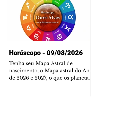
Horóscopo - 09/08/2026
Tenha seu Mapa Astral de
nascimento, o Mapa astral do Ano
de 2026 e 2027, o que os planetas
indicam para o seu: Trabalho,
Amor, Dinheiro, Saúde e Família.
Estudo com 35 páginas. Adquira
já através da nossa loja virtual ou
na loja física: rua Emiliano
Perneta 30 – loja 21 – galeria
Cezar Franco – centro –