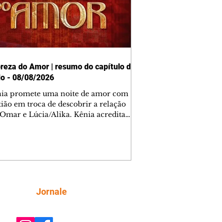
reza do Amor | resumo do capítulo de
o - 08/08/2026
nia promete uma noite de amor com
tião em troca de descobrir a relação
 Omar e Lúcia/Alika. Kênia acredita
inta esteja mesmo ao lado de Jendal, e
o convite para jantar com os dois.
 desabafa com Casemiro e conta que
ília de Lúcia/Alika tem uma dívida
mar. Ana Maria vai à casa de Manoel
estratada por Fortunato. José e Omar
tam sobre a possível jazida de
Siga
Jornale
tênio na região. Virgínia provoca
nes na frente de Marta. Binta s