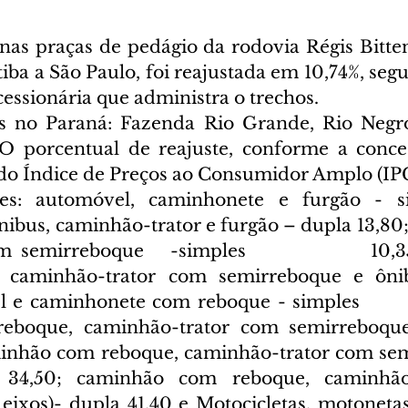
 nas praças de pedágio da rodovia Régis Bitte
itiba a São Paulo, foi reajustada em 10,74%, segu
cessionária que administra o trechos.
as no Paraná: Fazenda Rio Grande, Rio Negr
 porcentual de reajuste, conforme a concess
r do Índice de Preços ao Consumidor Amplo (IP
es: automóvel, caminhonete e furgão - si
nibus, caminhão-trator e furgão – dupla 13,80;
 semirreboque   -simples              10,35
, caminhão-trator com semirreboque e ôni
 e caminhonete com reboque - simples          
boque, caminhão-trator com semirreboque 
minhão com reboque, caminhão-trator com sem
 34,50; caminhão com reboque, caminhão-
ixos)- dupla 41,40 e Motocicletas, motonetas, 