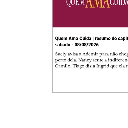
Quem Ama Cuida | resumo do capít
sábado - 08/08/2026
Suely avisa a Ademir para não che
perto dela. Nancy sente a indiferen
Camilo. Tiago diz a Ingrid que ela
competência para presidir a joalher
André conta a Pedro que a associaç
advogados expulsou Ademir. Laure
contrata Adriana para servir no
restaurante. Adriana vê Pedro e Br
restaurante. Bruna provoca Adrian
pede ajuda a André para marcar u
Contato comercial
encontro com Suely. Adriana diz a 
mmjornale@gmail.com
que está feliz trabalhando no resta
Telefone: (41) 99978-9956
Nanc