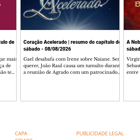
ulo de
Coração Acelerado | resumo do capítulo de
A Nob
sábado - 08/08/2026
sábad
gar mais
Gael desabafa com Irene sobre Naiane. Sem
Virgí
ça de
querer, João Raul causa um tumulto durante
Sebas
 não tem
a reunião de Agrado com um patrocinador.
entre
ia.
Zilá orienta Osmar a seguir Cinara, que
que B
ão de
percebe a movimentação e alerta Ronei.
nega 
ntino
Palhares confronta Cinara sobre a
Tonho
aproximação com Ronei. Eduarda pensa
a fam
una no
em pedir a Valéria para ficar com Sol. Gael
com O
a. Dora
decide terminar com Naiane. João Raul
e é d
m
inventa para Agrado que não está
comen
Editorias
Editais Certificados
Lyris
conseguindo conviver com seu sucesso, e
tungs
urante de
termina o relacionamento dos dois.
Dióge
CAPA
PUBLICIDADE LEGAL