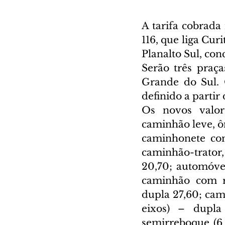
A tarifa cobrada
116, que liga Cur
Planalto Sul, con
Serão três praç
Grande do Sul. O
definido a parti
Os novos valor
caminhão leve, ô
caminhonete com
caminhão-trator
20,70; automóvel
caminhão com re
dupla 27,60; ca
eixos) – dupla
semirreboque (6 e