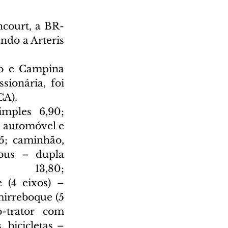
ncourt, a BR-
ndo a Arteris 
o e Campina 
ionária, foi 
CA).
mples 6,90; 
 automóvel e 
; caminhão, 
bus – dupla 
      13,80; 
(4 eixos) – 
irreboque (5 
trator com 
bicicletas – 